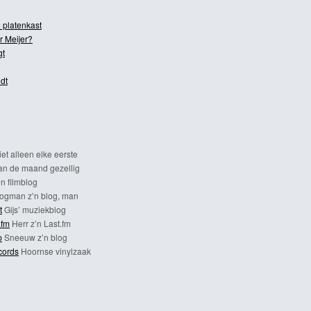
 platenkast
r Meijer?
gt
dt
et alleen elke eerste
n de maand gezellig
n filmblog
ogman z’n blog, man
t
Gijs’ muziekblog
.fm
Herr z’n Last.fm
p
Sneeuw z’n blog
cords
Hoornse vinylzaak