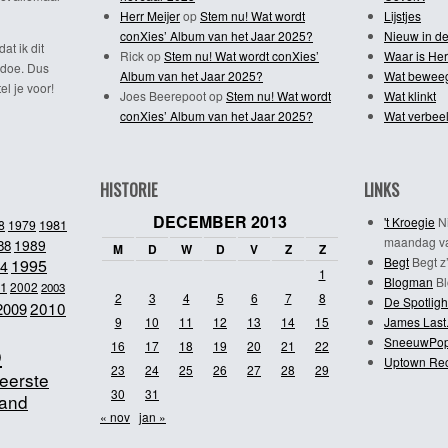
Herr Meijer
op
Stem nu! Wat wordt
Lijstjes
conXies’ Album van het Jaar 2025?
Nieuw in de
dat ik dit
Rick
op
Stem nu! Wat wordt conXies’
Waar is Her
 doe. Dus
Album van het Jaar 2025?
Wat bewee
l je voor!
Joes Beerepoot
op
Stem nu! Wat wordt
Wat klinkt
conXies’ Album van het Jaar 2025?
Wat verbeel
HISTORIE
LINKS
DECEMBER 2013
't Kroegie
Ni
1981
8
1979
maandag va
1989
88
M
D
W
D
V
Z
Z
Begt
Begt z’
1995
4
1
Blogman
Bl
1
2002
2003
2
3
4
5
6
7
8
De Spotligh
2010
2009
9
10
11
12
13
14
15
James Last
SneeuwPo
o
16
17
18
19
20
21
22
Uptown Re
23
24
25
26
27
28
29
eerste
30
31
and
« nov
jan »