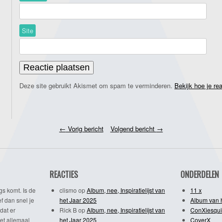
Site
Deze site gebruikt Akismet om spam te verminderen.
Bekijk hoe je re
←
Vorig bericht
Volgend bericht
→
REACTIES
ONDERDELEN
gs komt. Is de
clismo
op
Album, nee, Inspiratielijst van
11 x
f dan snel je
het Jaar 2025
Album van 
dat er
Rick B
op
Album, nee, Inspiratielijst van
ConXiesqui
et allemaal
het Jaar 2025
CoverX