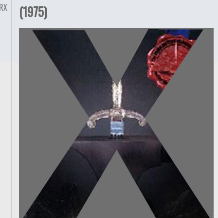
RX
(1975)