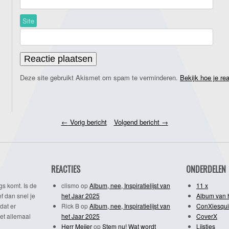
Site
Deze site gebruikt Akismet om spam te verminderen.
Bekijk hoe je re
←
Vorig bericht
Volgend bericht
→
REACTIES
ONDERDELEN
gs komt. Is de
clismo
op
Album, nee, Inspiratielijst van
11 x
f dan snel je
het Jaar 2025
Album van 
dat er
Rick B
op
Album, nee, Inspiratielijst van
ConXiesqui
et allemaal
het Jaar 2025
CoverX
Herr Meijer
op
Stem nu! Wat wordt
Lijstjes