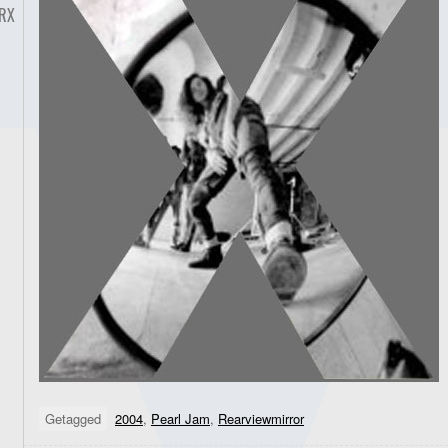
RX
Getagged
2004
,
Pearl Jam
,
Rearviewmirror