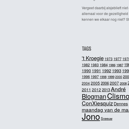
Vergeet daarbij alsjeblieft niet 
allemaal voor de gezelligheid
kennen we elkaar nog niet? Ste
TAGS
't Kroegie
1973
1977
197
1984
19
1982
1983
1986
1987
1992
1993
1990
1991
199
200
1996
1997
1998
1999
2000
2005
2007
2006
2004
2008
André
2011
2012
2013
Clism
Blogman
ConXiesquiz
Dennes
maandag van de ma
Jono
Sneeuw