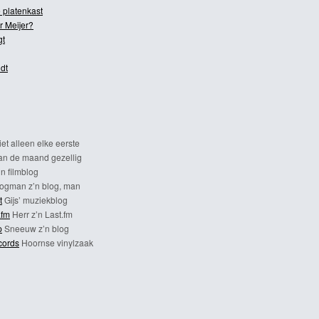
 platenkast
r Meijer?
gt
dt
et alleen elke eerste
n de maand gezellig
n filmblog
ogman z’n blog, man
t
Gijs’ muziekblog
.fm
Herr z’n Last.fm
p
Sneeuw z’n blog
cords
Hoornse vinylzaak