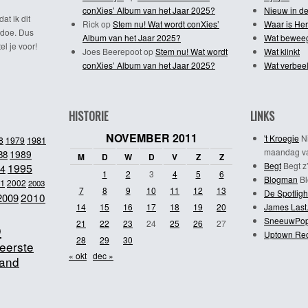
conXies’ Album van het Jaar 2025?
Nieuw in de
dat ik dit
Rick
op
Stem nu! Wat wordt conXies’
Waar is Her
 doe. Dus
Album van het Jaar 2025?
Wat bewee
l je voor!
Joes Beerepoot
op
Stem nu! Wat wordt
Wat klinkt
conXies’ Album van het Jaar 2025?
Wat verbeel
HISTORIE
LINKS
NOVEMBER 2011
't Kroegie
Ni
1981
8
1979
maandag va
1989
88
M
D
W
D
V
Z
Z
Begt
Begt z’
1995
4
1
2
3
4
5
6
Blogman
Bl
1
2002
2003
7
8
9
10
11
12
13
De Spotligh
2010
2009
14
15
16
17
18
19
20
James Last
SneeuwPo
o
21
22
23
24
25
26
27
Uptown Re
28
29
30
eerste
« okt
dec »
and