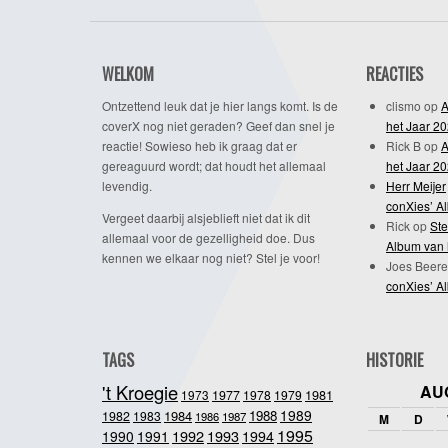
WELKOM
REACTIES
Ontzettend leuk dat je hier langs komt. Is de
clismo
op
A
coverX nog niet geraden? Geef dan snel je
het Jaar 2
reactie! Sowieso heb ik graag dat er
Rick B
op
A
gereaguurd wordt; dat houdt het allemaal
het Jaar 2
levendig.
Herr Meijer
conXies’ A
Vergeet daarbij alsjeblieft niet dat ik dit
Rick
op
Ste
allemaal voor de gezelligheid doe. Dus
Album van 
kennen we elkaar nog niet? Stel je voor!
Joes Beere
conXies’ A
TAGS
HISTORIE
't Kroegie
AU
1981
1973
1977
1978
1979
1989
1984
1988
1982
1983
1986
1987
M
D
1995
1992
1993
1990
1991
1994