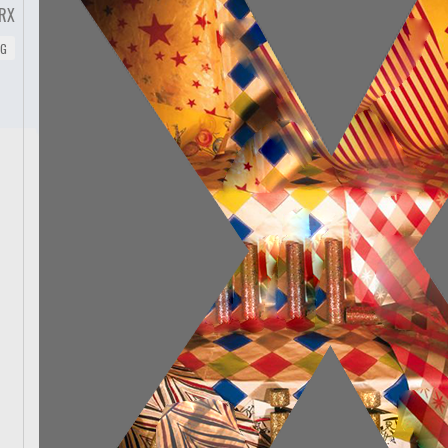
RX
NG