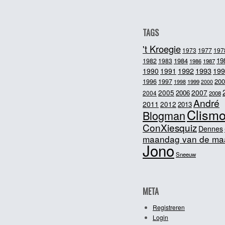
TAGS
't Kroegie
1973
1977
197
1984
19
1982
1983
1986
1987
1992
1993
1990
1991
199
200
1996
1997
1998
1999
2000
2005
2007
2006
2004
2008
André
2011
2012
2013
Clism
Blogman
ConXiesquiz
Dennes
maandag van de ma
Jono
Sneeuw
META
Registreren
Login