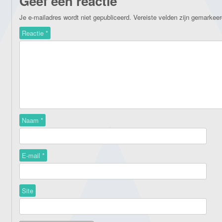
Geef een reactie
Je e-mailadres wordt niet gepubliceerd.
Vereiste velden zijn gemarkee
Reactie
*
Naam
*
E-mail
*
Site