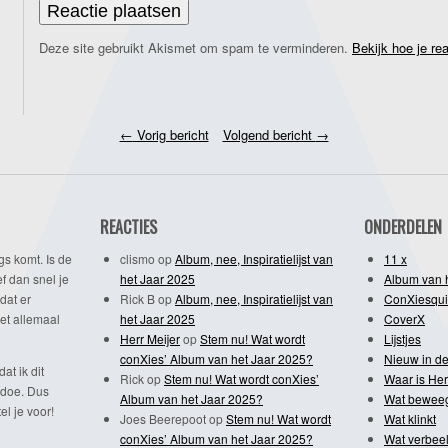
Deze site gebruikt Akismet om spam te verminderen.
Bekijk hoe je re
←
Vorig bericht
Volgend bericht
→
REACTIES
ONDERDELEN
gs komt. Is de
clismo
op
Album, nee, Inspiratielijst van
11 x
f dan snel je
het Jaar 2025
Album van 
dat er
Rick B
op
Album, nee, Inspiratielijst van
ConXiesqui
et allemaal
het Jaar 2025
CoverX
Herr Meijer
op
Stem nu! Wat wordt
Lijstjes
conXies’ Album van het Jaar 2025?
Nieuw in de
dat ik dit
Rick
op
Stem nu! Wat wordt conXies’
Waar is Her
 doe. Dus
Album van het Jaar 2025?
Wat bewee
l je voor!
Joes Beerepoot
op
Stem nu! Wat wordt
Wat klinkt
conXies’ Album van het Jaar 2025?
Wat verbeel