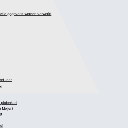
actie gegevens worden verwerkt
.
het Jaar
z
 platenkast
r Meijer?
gt
dt