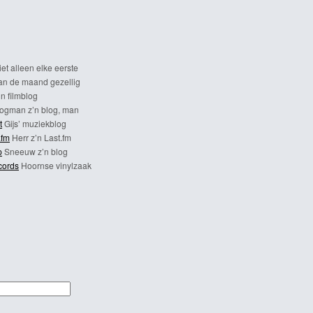
et alleen elke eerste
n de maand gezellig
n filmblog
ogman z’n blog, man
t
Gijs’ muziekblog
.fm
Herr z’n Last.fm
p
Sneeuw z’n blog
cords
Hoornse vinylzaak