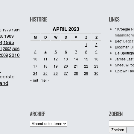
HISTORIE
LINKS
APRIL 2023
't Kroegie
Ni
1981
8
1979
maandag va
1989
88
M
D
W
D
V
Z
Z
Begt
Begt z’
1995
4
1
2
Blogman
Bl
1
2002
2003
3
4
5
6
7
8
9
De Spotligh
2010
2009
10
11
12
13
14
15
16
James Last
SneeuwPo
o
17
18
19
20
21
22
23
Uptown Re
24
25
26
27
28
29
30
eerste
« mrt
mei »
and
ARCHIEF
ZOEKEN
Archief
Zoeken
naar: