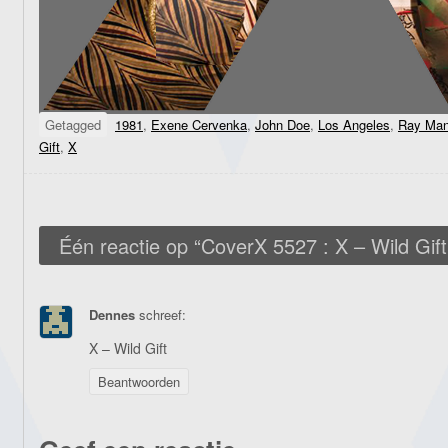
Getagged
1981
,
Exene Cervenka
,
John Doe
,
Los Angeles
,
Ray Man
Gift
,
X
Één reactie op “
CoverX 5527 : X – Wild Gift
Dennes
schreef:
X – Wild Gift
Beantwoorden