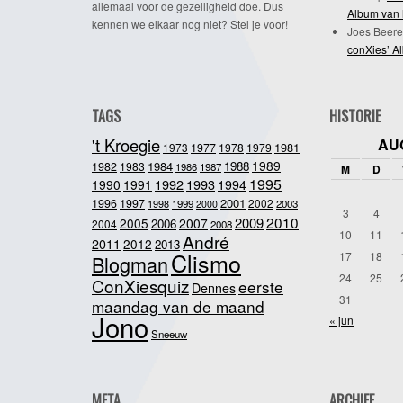
allemaal voor de gezelligheid doe. Dus
Album van 
kennen we elkaar nog niet? Stel je voor!
Joes Beere
conXies’ A
TAGS
HISTORIE
't Kroegie
AU
1981
1973
1977
1978
1979
1989
1984
1988
1982
1983
1986
1987
M
D
1995
1992
1993
1990
1991
1994
2001
1996
1997
2002
1998
1999
2003
2000
3
4
2010
2009
2005
2007
2006
2004
2008
10
11
André
2011
2012
2013
Clismo
17
18
Blogman
24
25
ConXiesquiz
eerste
Dennes
31
maandag van de maand
Jono
« jun
Sneeuw
META
ARCHIEF