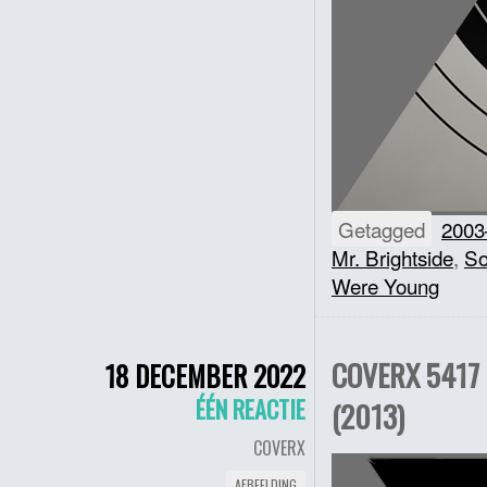
Getagged
2003
Mr. Brightside
,
So
Were Young
COVERX 5417 
18 DECEMBER 2022
ÉÉN REACTIE
(2013)
COVERX
AFBEELDING