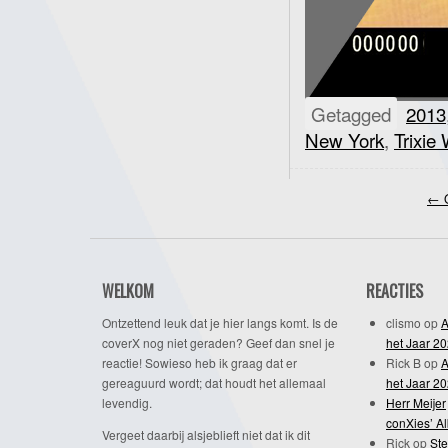
Getagged
2013
New York
,
Trixie 
←
O
WELKOM
REACTIES
Ontzettend leuk dat je hier langs komt. Is de
clismo
op
A
coverX nog niet geraden? Geef dan snel je
het Jaar 2
reactie! Sowieso heb ik graag dat er
Rick B
op
A
gereaguurd wordt; dat houdt het allemaal
het Jaar 2
levendig.
Herr Meijer
conXies’ A
Vergeet daarbij alsjeblieft niet dat ik dit
Rick
op
Ste