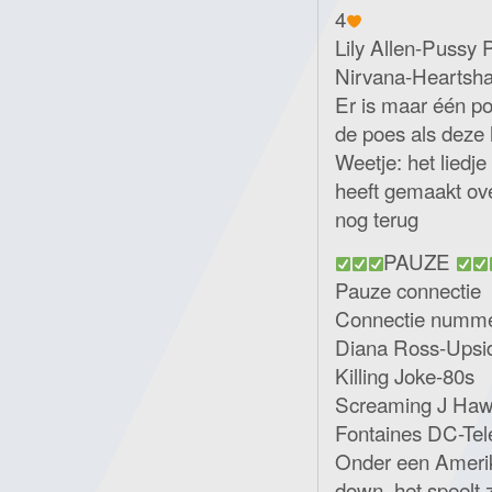
4
Lily Allen-Pussy 
Nirvana-Heartsh
Er is maar één po
de poes als deze h
Weetje: het liedj
heeft gemaakt ov
nog terug
PAUZE
Pauze connectie
Connectie numme
Diana Ross-Ups
Killing Joke-80s
Screaming J Haw
Fontaines DC-Tel
Onder een Amerik
down, het speelt zi