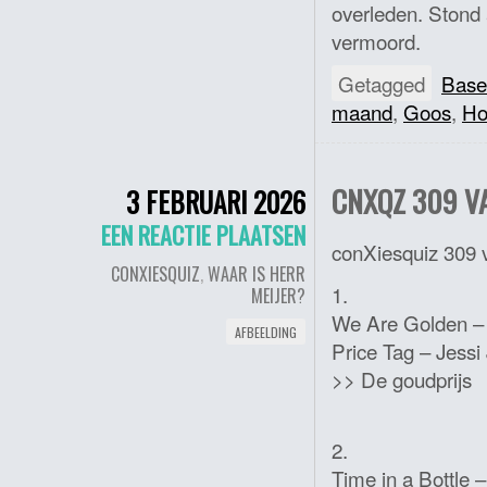
overleden. Stond 
vermoord.
Getagged
Base
maand
,
Goos
,
Ho
CNXQZ 309 VA
3 FEBRUARI 2026
EEN REACTIE PLAATSEN
conXiesquiz 309 v
CONXIESQUIZ
,
WAAR IS HERR
1.
MEIJER?
We Are Golden –
AFBEELDING
Price Tag – Jessi
>> De goudprijs
2.
Time in a Bottle 