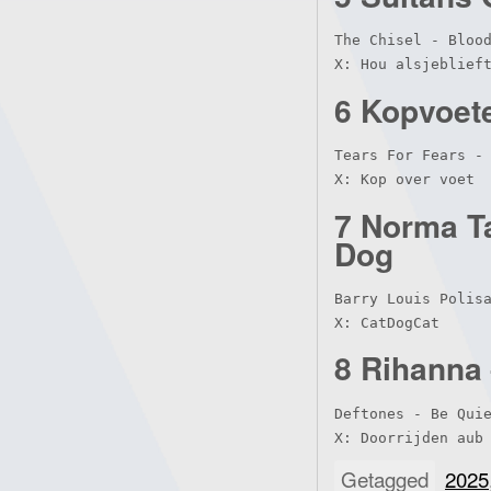
The Chisel - Blood
X: Hou alsjeblief
6 Kopvoete
Tears For Fears - 
X: Kop over voet
7 Norma T
Dog
Barry Louis Polisa
X: CatDogCat
8 Rihanna 
Deftones - Be Quie
X: Doorrijden aub
Getagged
2025