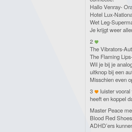
Hallo Venray- Or
Hotel Lux-Nation
Wet Leg-Superma
Je krijgt weer all
2
The Vibrators-Au
The Flaming Lips-
Wil je bij je ana
uitknop bij een au
Misschien even o
3
luister vooral
heeft en koppel d
Master Peace met
Blood Red Shoe
ADHD’ers kunnen 