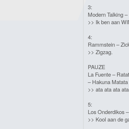
3:
Modern Talking –
>> Ik ben aan W
4:
Rammstein – Zick
>> Zigzag.
PAUZE
La Fuente – Ratat
– Hakuna Matata •
>> ata ata ata ata
5:
Los Onderdikos –
>> Kool aan de g