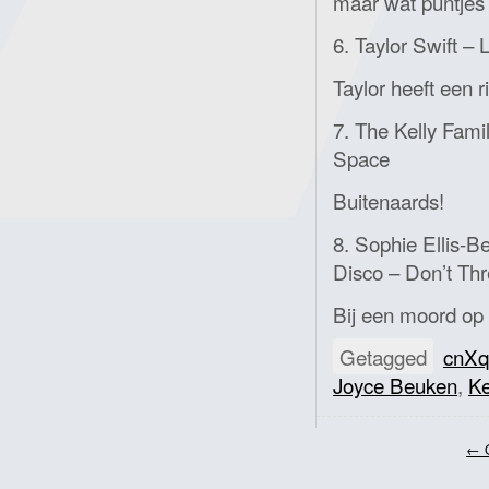
maar wat puntjes 
6. Taylor Swift 
Taylor heeft een 
7. The Kelly Fami
Space
Buitenaards!
8. Sophie Ellis-B
Disco – Don’t Th
Bij een moord op 
Getagged
cnXq
Joyce Beuken
,
Ke
←
O