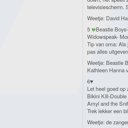
televisiescherm. 
Weetje: David Har
5
Beastie Boys-T
Widowspeak- Mo
Tip van oma: Als j
pas alles uitgeve
Weetje: Beastie 
Kathleen Hanna va
6♥️
Let heel goed op z
Bikini Kill-Doubl
Amyl and the Sniff
Trek lekker een b
Weetje: de zangere