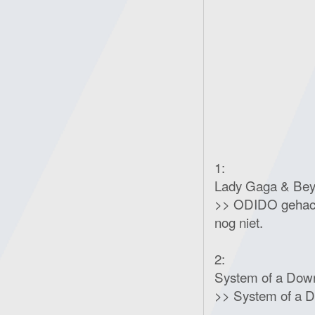
1:
Lady Gaga & Beyo
>> ODIDO gehackt
nog niet.
2:
System of a Down
>> System of a 