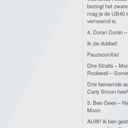
bezingt het zwar
mag je de UB40 in
vernoemd is.
4. Duran Duran 
Ik zie dubbel!
PauzeconXie!
Dire Straits – Mo
Rockwell – Some
Drie beroemde ac
Carly Simon heef
5. Bee Gees – Ni
Moon
AUW! Ik ben gesto