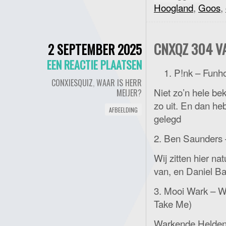
Hoogland
,
Goos
,
CNXQZ 304 VA
2 SEPTEMBER 2025
EEN REACTIE PLAATSEN
P!nk – Funho
CONXIESQUIZ
,
WAAR IS HERR
Niet zo’n hele be
MEIJER?
zo uit. En dan he
AFBEELDING
gelegd
2. Ben Saunders 
Wij zitten hier n
van, en Daniel B
3. Mooi Wark – 
Take Me)
Warkende Helden,