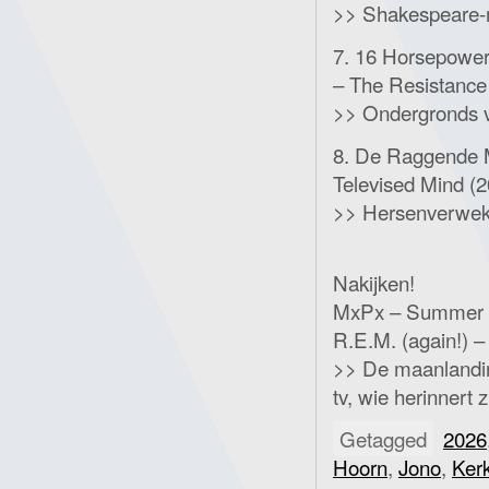
>> Shakespeare-
7. 16 Horsepower
– The Resistance
>> Ondergronds v
8. De Raggende M
Televised Mind (
>> Hersenverwek
Nakijken!
MxPx – Summer o
R.E.M. (again!) 
>> De maanlandin
tv, wie herinnert z
Getagged
2026
Hoorn
,
Jono
,
Kerk