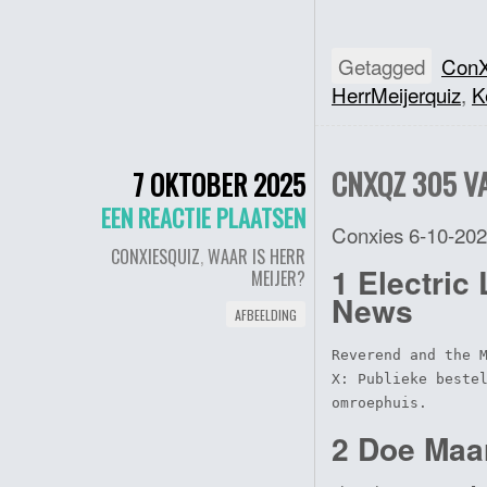
Getagged
ConX
HerrMeijerquiz
,
K
CNXQZ 305 VA
7 OKTOBER 2025
EEN REACTIE PLAATSEN
Conxies 6-10-20
CONXIESQUIZ
,
WAAR IS HERR
1 Electric
MEIJER?
News
AFBEELDING
Reverend and the M
X: Publieke bestel
omroephuis.
2 Doe Maa