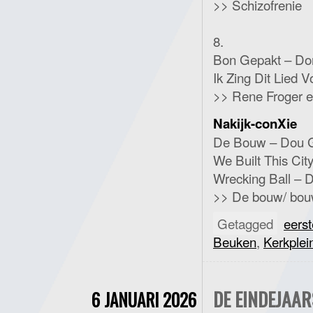
>> Schizofrenie
8.
Bon Gepakt – Don
Ik Zing Dit Lied 
>> Rene Froger en
Nakijk-conXie
De Bouw – Dou G
We Built This Cit
Wrecking Ball – D
>> De bouw/ bou
Getagged
eers
Beuken
,
Kerkplei
DE EINDEJAA
6 JANUARI 2026