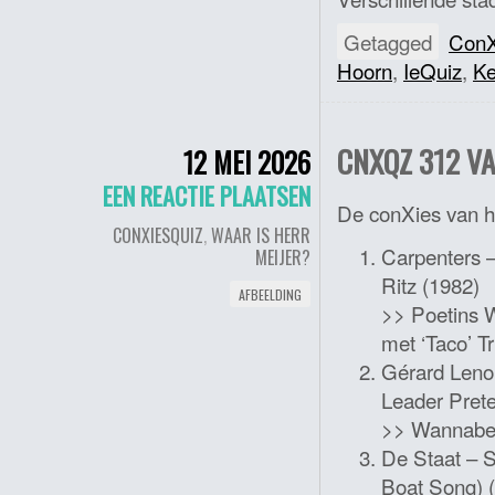
Getagged
ConX
Hoorn
,
IeQuiz
,
Ke
CNXQZ 312 VA
12 MEI 2026
EEN REACTIE PLAATSEN
De conXies van 
CONXIESQUIZ
,
WAAR IS HERR
Carpenters –
MEIJER?
Ritz (1982)
AFBEELDING
>> Poetins W
met ‘Taco’ 
Gérard Lenor
Leader Pret
>> Wannabe 
De Staat – 
Boat Song) 