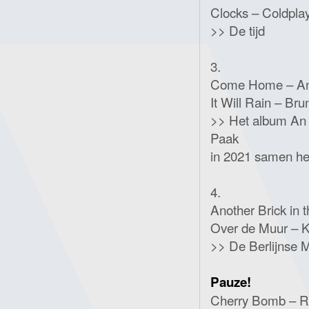
Clocks – Coldpla
>> De tijd
3.
Come Home – An
It Will Rain – Br
>> Het album An 
Paak
in 2021 samen he
4.
Another Brick in t
Over de Muur – K
>> De Berlijnse 
Pauze!
Cherry Bomb – 