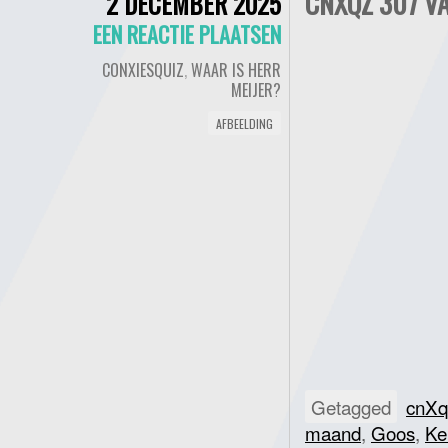
CNXQZ 307 V
2 DECEMBER 2025
EEN REACTIE PLAATSEN
CONXIESQUIZ
,
WAAR IS HERR
MEIJER?
AFBEELDING
Getagged
cnXq
maand
,
Goos
,
Ke