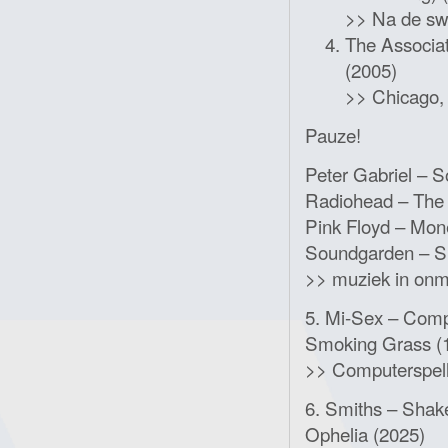
>> Na de swe
The Associat
(2005)
>> Chicago, 
Pauze!
Peter Gabriel – So
Radiohead – The
Pink Floyd – Mon
Soundgarden – S
>> muziek in onm
5. Mi-Sex – Comp
Smoking Grass (
>> Computerspell
6. Smiths – Shake
Ophelia (2025)