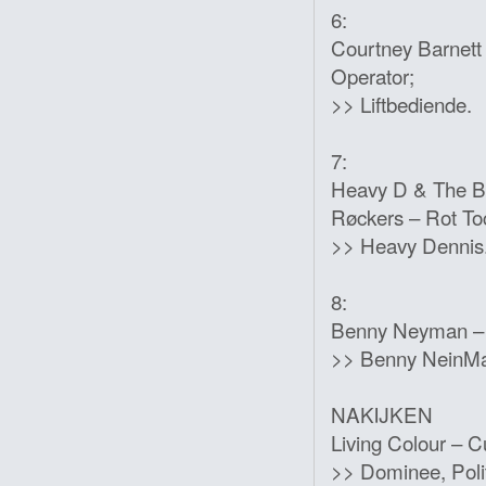
6:
Courtney Barnett 
Operator;
>> Liftbediende.
7:
Heavy D & The B
Røckers – Rot T
>> Heavy Dennis
8:
Benny Neyman – Bl
>> Benny NeinMan
NAKIJKEN
Living Colour – C
>> Dominee, Polit