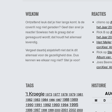
WELKOM
REACTIES
Ontzettend leuk dat je hier langs komt. Is de
clismo
op
A
coverX nog niet geraden? Geef dan snel je
het Jaar 2
reactie! Sowieso heb ik graag dat er
Rick B
op
A
gereaguurd wordt; dat houdt het allemaal
het Jaar 2
levendig.
Herr Meijer
conXies’ A
Vergeet daarbij alsjeblieft niet dat ik dit
Rick
op
Ste
allemaal voor de gezelligheid doe. Dus
Album van 
kennen we elkaar nog niet? Stel je voor!
Joes Beere
conXies’ A
TAGS
HISTORIE
't Kroegie
AU
1981
1973
1977
1978
1979
1989
1984
1988
1982
1983
1986
1987
M
D
1995
1992
1993
1990
1991
1994
2001
1996
1997
2002
1998
1999
2003
2000