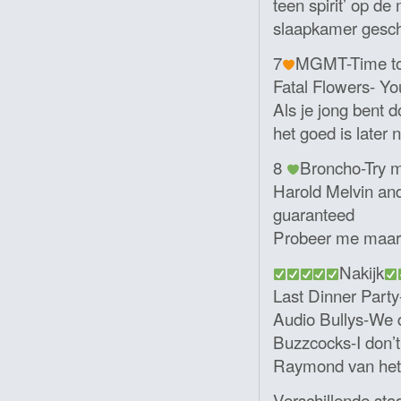
teen spirit’ op d
slaapkamer gesch
7
MGMT-Time to
Fatal Flowers- Y
Als je jong bent d
het goed is later 
8
Broncho-Try 
Harold Melvin and
guaranteed
Probeer me maar u
Nakijk
Last Dinner Party
Audio Bullys-We d
Buzzcocks-I don’
Raymond van het 
Verschillende sta