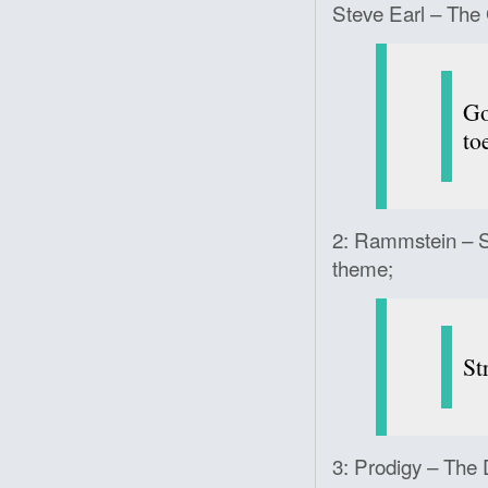
Steve Earl – The
G
to
2: Rammstein – S
theme;
St
3: Prodigy – The