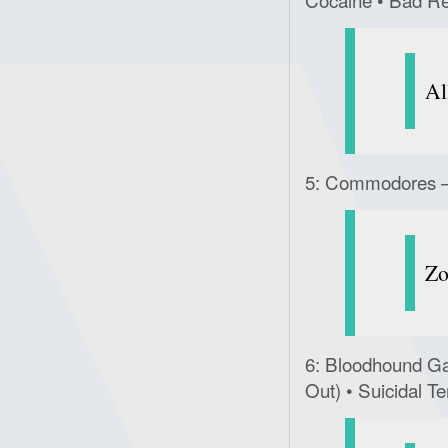
Al
5: Commodores – 
Zo
6: Bloodhound Ga
Out) • Suicidal Te