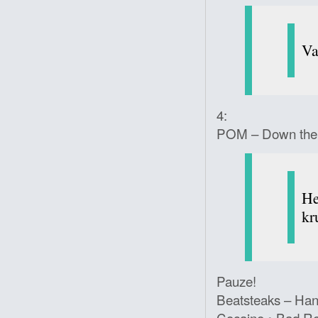
Va
4:
POM – Down the R
He
kr
Pauze!
Beatsteaks – Han
Cocaine • Bad Rel