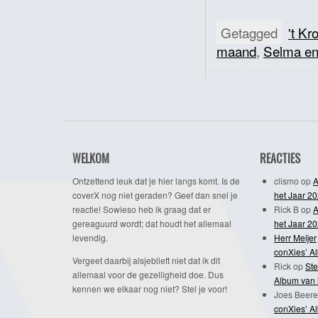
Getagged
't Kr
maand
,
Selma e
WELKOM
REACTIES
Ontzettend leuk dat je hier langs komt. Is de
clismo
op
A
coverX nog niet geraden? Geef dan snel je
het Jaar 2
reactie! Sowieso heb ik graag dat er
Rick B
op
A
gereaguurd wordt; dat houdt het allemaal
het Jaar 2
levendig.
Herr Meijer
conXies’ A
Vergeet daarbij alsjeblieft niet dat ik dit
Rick
op
Ste
allemaal voor de gezelligheid doe. Dus
Album van 
kennen we elkaar nog niet? Stel je voor!
Joes Beere
conXies’ A