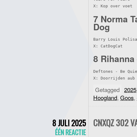
X: Kop over voet
7 Norma T
Dog
Barry Louis Polisa
X: CatDogCat
8 Rihanna 
Deftones - Be Quie
X: Doorrijden aub
Getagged
2025
Hoogland
,
Goos
,
CNXQZ 302 VA
8 JULI 2025
ÉÉN REACTIE