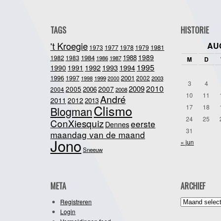
TAGS
HISTORIE
't Kroegie
AU
1981
1973
1977
1978
1979
1989
1984
1988
1982
1983
1986
1987
M
D
1995
1992
1993
1990
1991
1994
2001
1996
1997
2002
1998
1999
2003
2000
3
4
2010
2009
2005
2007
2006
2004
2008
10
11
André
2011
2012
2013
Clismo
17
18
Blogman
24
25
ConXiesquiz
eerste
Dennes
31
maandag van de maand
Jono
« jun
Sneeuw
META
ARCHIEF
Archief
Registreren
Login