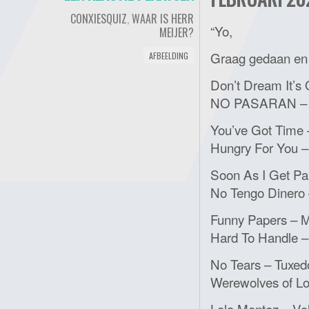
CONXIESQUIZ
,
WAAR IS HERR
“Yo,
MEIJER?
Graag gedaan en
AFBEELDING
Don’t Dream It’s
NO PASARAN – M
You’ve Got Time 
Hungry For You –
Soon As I Get Pa
No Tengo Dinero 
Funny Papers – M
Hard To Handle –
No Tears – Tuxe
Werewolves of L
Lola Montez – Vo