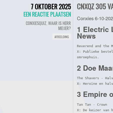
CNXQZ 305 VA
7 OKTOBER 2025
EEN REACTIE PLAATSEN
Conxies 6-10-20
CONXIESQUIZ
,
WAAR IS HERR
1 Electric
MEIJER?
News
AFBEELDING
Reverend and the M
X: Publieke bestel
omroephuis.
2 Doe Maa
The Shavers - Halv
X: Heroïne en hal
3 Empire o
Tan Tan - Crown

X: De keizer van h