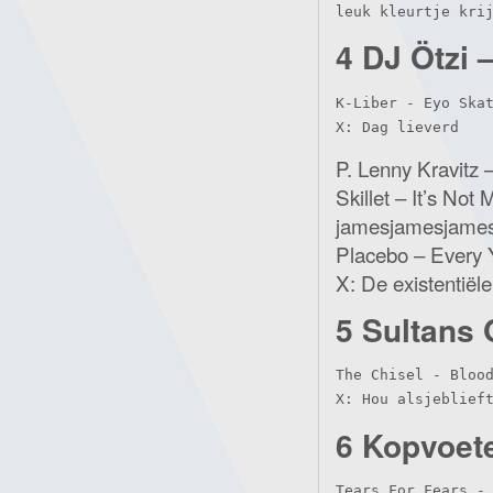
leuk kleurtje kri
4 DJ Ötzi 
K-Liber - Eyo Skat
X: Dag lieverd
P. Lenny Kravitz – 
Skillet – It’s Not 
jamesjamesjames –
Placebo – Every
X: De existentiële
5 Sultans 
The Chisel - Blood
X: Hou alsjeblief
6 Kopvoete
Tears For Fears - 