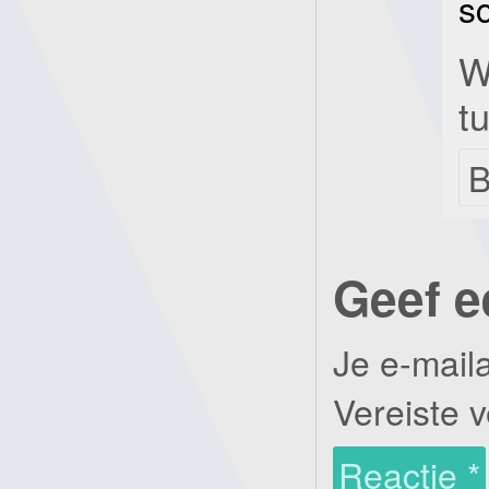
s
W
t
B
Geef e
Je e-mail
Vereiste 
Reactie
*