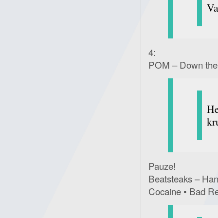
Va
4:
POM – Down the R
He
kr
Pauze!
Beatsteaks – Han
Cocaine • Bad Rel