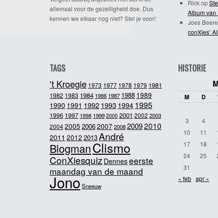
Rick
op
Ste
allemaal voor de gezelligheid doe. Dus
Album van 
kennen we elkaar nog niet? Stel je voor!
Joes Beere
conXies’ A
TAGS
HISTORIE
't Kroegie
M
1981
1973
1977
1978
1979
1989
1984
1988
1982
1983
1986
1987
M
D
1995
1992
1993
1990
1991
1994
2001
1996
1997
2002
1998
1999
2003
2000
3
4
2010
2009
2005
2007
2006
2004
2008
10
11
André
2011
2012
2013
Clismo
17
18
Blogman
24
25
ConXiesquiz
eerste
Dennes
31
maandag van de maand
Jono
« feb
apr »
Sneeuw