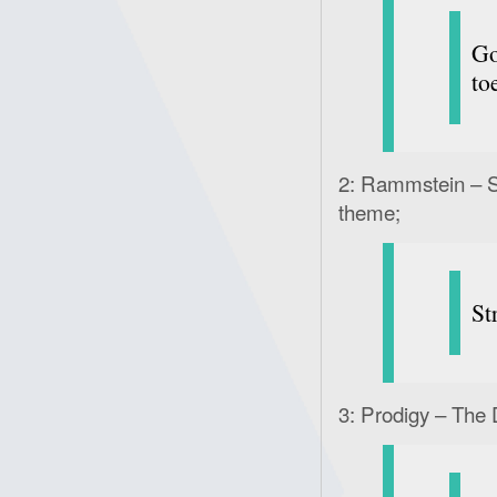
G
to
2: Rammstein – S
theme;
St
3: Prodigy – The