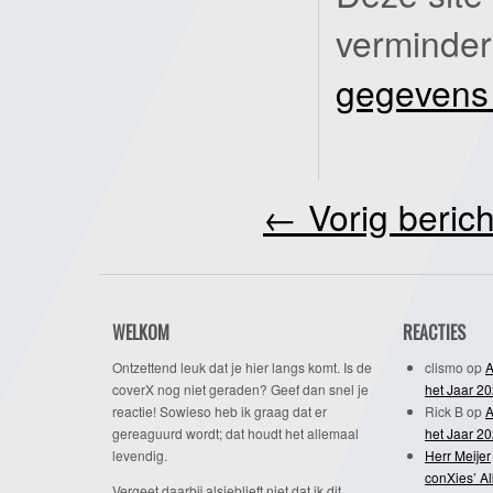
verminde
gegevens
←
Vorig berich
WELKOM
REACTIES
Ontzettend leuk dat je hier langs komt. Is de
clismo
op
A
coverX nog niet geraden? Geef dan snel je
het Jaar 2
reactie! Sowieso heb ik graag dat er
Rick B
op
A
gereaguurd wordt; dat houdt het allemaal
het Jaar 2
levendig.
Herr Meijer
conXies’ A
Vergeet daarbij alsjeblieft niet dat ik dit