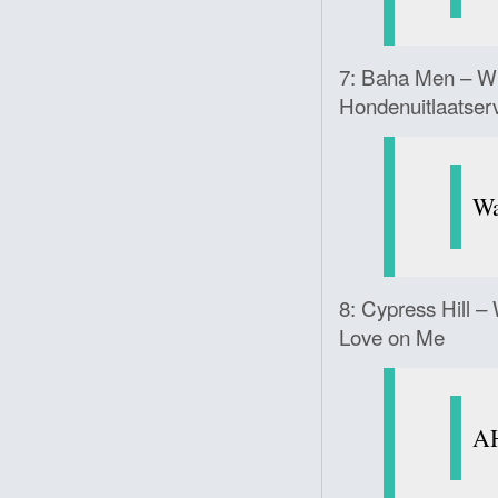
7: Baha Men – Wh
Hondenuitlaatser
Wa
8: Cypress Hill 
Love on Me
AH