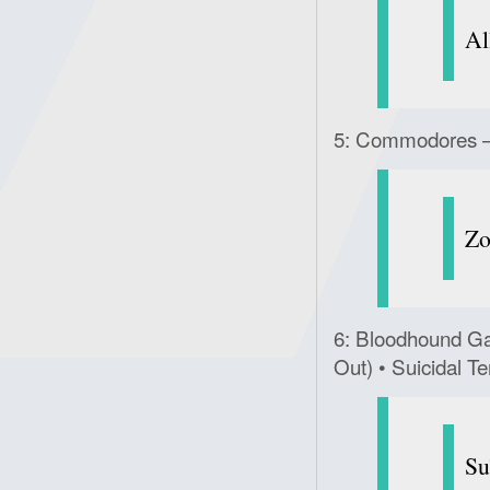
Al
5: Commodores – 
Zo
6: Bloodhound Ga
Out) • Suicidal Te
Su