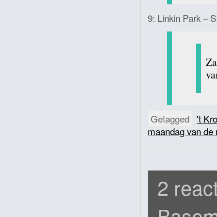
9: Linkin Park –
Za
va
Getagged
't Kr
maandag van de
2 react
Baseme