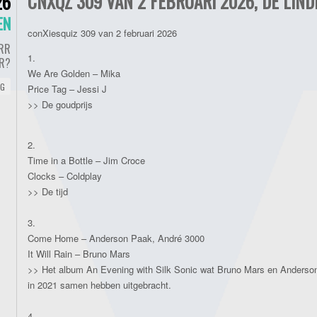
CNXQZ 309 VAN 2 FEBRUARI 2026, DE LIND
26
EN
conXiesquiz 309 van 2 februari 2026
RR
1.
ER?
We Are Golden – Mika
NG
Price Tag – Jessi J
>> De goudprijs
2.
Time in a Bottle – Jim Croce
Clocks – Coldplay
>> De tijd
3.
Come Home – Anderson Paak, André 3000
It Will Rain – Bruno Mars
>> Het album An Evening with Silk Sonic wat Bruno Mars en Anderso
in 2021 samen hebben uitgebracht.
4.