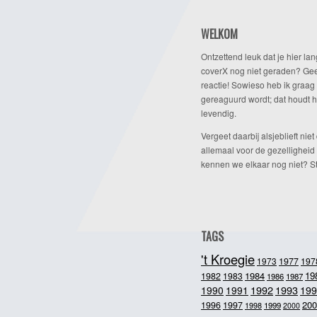
WELKOM
Ontzettend leuk dat je hier lan
coverX nog niet geraden? Gee
reactie! Sowieso heb ik graag 
gereaguurd wordt; dat houdt h
levendig.
Vergeet daarbij alsjeblieft niet 
allemaal voor de gezelligheid
kennen we elkaar nog niet? Ste
TAGS
't Kroegie
1973
1977
197
1984
19
1982
1983
1986
1987
1992
1993
1990
1991
199
200
1996
1997
1998
1999
2000