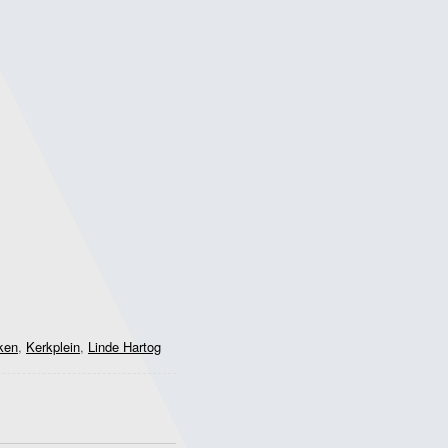
ken
,
Kerkplein
,
Linde Hartog