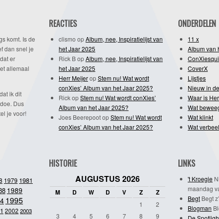
REACTIES
ONDERDELEN
gs komt. Is de
clismo
op
Album, nee, Inspiratielijst van
11 x
f dan snel je
het Jaar 2025
Album van 
dat er
Rick B
op
Album, nee, Inspiratielijst van
ConXiesqui
et allemaal
het Jaar 2025
CoverX
Herr Meijer
op
Stem nu! Wat wordt
Lijstjes
conXies’ Album van het Jaar 2025?
Nieuw in de
dat ik dit
Rick
op
Stem nu! Wat wordt conXies’
Waar is Her
 doe. Dus
Album van het Jaar 2025?
Wat bewee
l je voor!
Joes Beerepoot
op
Stem nu! Wat wordt
Wat klinkt
conXies’ Album van het Jaar 2025?
Wat verbeel
HISTORIE
LINKS
AUGUSTUS 2026
't Kroegie
Ni
1981
8
1979
maandag va
1989
88
M
D
W
D
V
Z
Z
Begt
Begt z’
1995
4
1
2
Blogman
Bl
1
2002
2003
3
4
5
6
7
8
9
De Spotligh