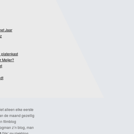
het Jaar
z
 platenkast
r Meijer?
gt
dt
et alleen elke eerste
n de maand gezellig
n filmblog
ogman z’n blog, man
t
Gijs’ muziekblog