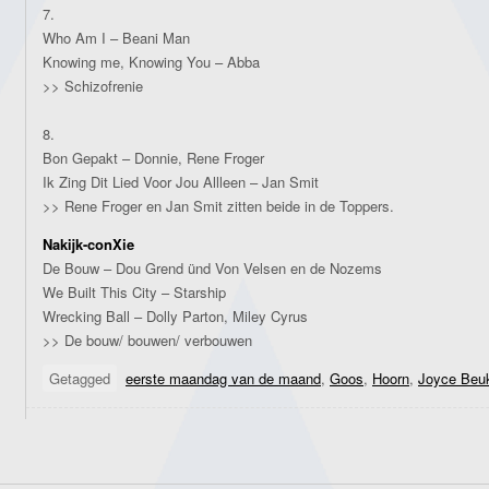
7.
Who Am I – Beani Man
Knowing me, Knowing You – Abba
>> Schizofrenie
8.
Bon Gepakt – Donnie, Rene Froger
Ik Zing Dit Lied Voor Jou Allleen – Jan Smit
>> Rene Froger en Jan Smit zitten beide in de Toppers.
Nakijk-conXie
De Bouw – Dou Grend ünd Von Velsen en de Nozems
We Built This City – Starship
Wrecking Ball – Dolly Parton, Miley Cyrus
>> De bouw/ bouwen/ verbouwen
Getagged
eerste maandag van de maand
,
Goos
,
Hoorn
,
Joyce Beu