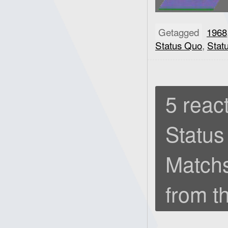
Getagged
1968
Status Quo
,
Stat
5 react
Status
Match
from t