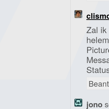
clism
Zal ik
helem
Pictu
Messa
Statu
Bean
jono
s