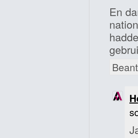
En da
natio
hadde
gebru
Bean
H
s
J