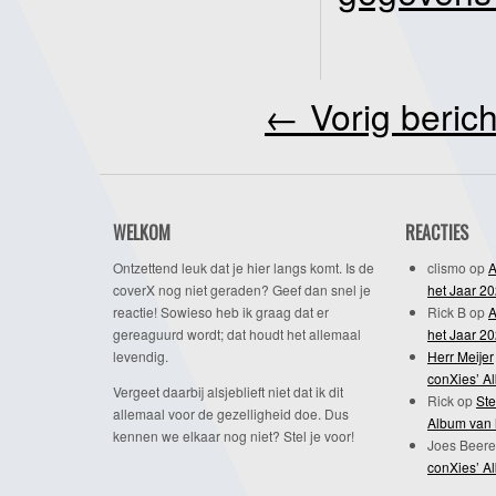
←
Vorig berich
WELKOM
REACTIES
Ontzettend leuk dat je hier langs komt. Is de
clismo
op
A
coverX nog niet geraden? Geef dan snel je
het Jaar 2
reactie! Sowieso heb ik graag dat er
Rick B
op
A
gereaguurd wordt; dat houdt het allemaal
het Jaar 2
levendig.
Herr Meijer
conXies’ A
Vergeet daarbij alsjeblieft niet dat ik dit
Rick
op
Ste
allemaal voor de gezelligheid doe. Dus
Album van 
kennen we elkaar nog niet? Stel je voor!
Joes Beere
conXies’ A