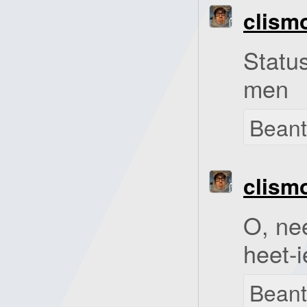
clism
Statu
men
Bean
clism
O, ne
heet-i
Bean