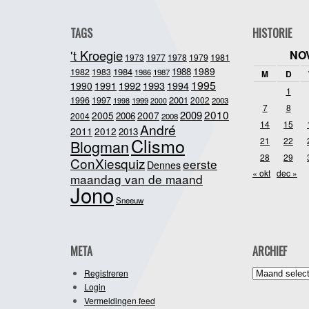
TAGS
HISTORIE
't Kroegie
NO
1981
1973
1977
1978
1979
1989
1984
1988
1982
1983
1986
1987
M
D
1995
1992
1993
1990
1991
1994
1
2001
1996
1997
2002
1998
1999
2003
2000
7
8
2010
2009
2005
2007
2006
2004
2008
14
15
André
2011
2012
2013
Clismo
21
22
Blogman
28
29
ConXiesquiz
eerste
Dennes
« okt
dec »
maandag van de maand
Jono
Sneeuw
META
ARCHIEF
Archief
Registreren
Login
Vermeldingen feed