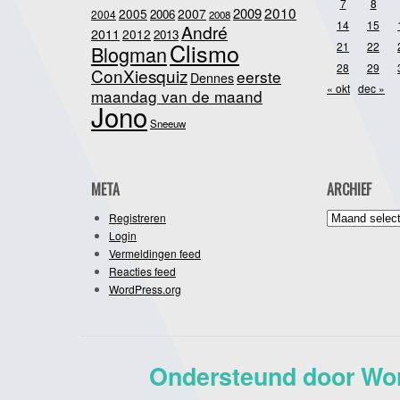
7
8
2010
2009
2005
2007
2006
2004
2008
14
15
André
2011
2012
2013
Clismo
21
22
Blogman
28
29
ConXiesquiz
eerste
Dennes
« okt
dec »
maandag van de maand
Jono
Sneeuw
META
ARCHIEF
Archief
Registreren
Login
Vermeldingen feed
Reacties feed
WordPress.org
Ondersteund door Wo