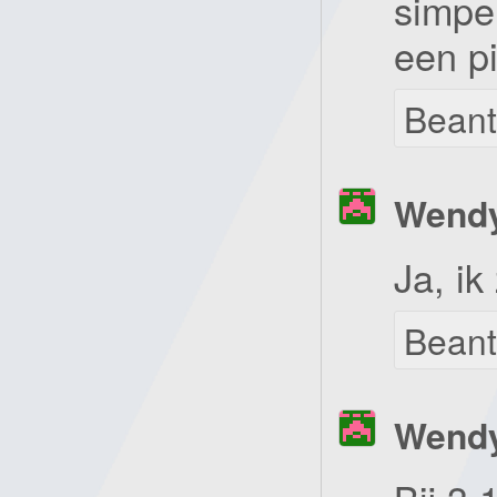
simpel
een pi
Bean
Wend
Ja, ik
Bean
Wend