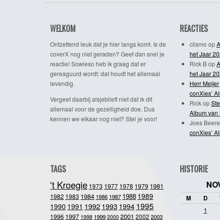
WELKOM
REACTIES
Ontzettend leuk dat je hier langs komt. Is de
clismo
op
A
coverX nog niet geraden? Geef dan snel je
het Jaar 2
reactie! Sowieso heb ik graag dat er
Rick B
op
A
gereaguurd wordt; dat houdt het allemaal
het Jaar 2
levendig.
Herr Meijer
conXies’ A
Vergeet daarbij alsjeblieft niet dat ik dit
Rick
op
Ste
allemaal voor de gezelligheid doe. Dus
Album van 
kennen we elkaar nog niet? Stel je voor!
Joes Beere
conXies’ A
TAGS
HISTORIE
't Kroegie
NO
1981
1973
1977
1978
1979
1989
1984
1988
1982
1983
1986
1987
M
D
1995
1992
1993
1990
1991
1994
1
2001
1996
1997
2002
1998
1999
2003
2000