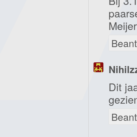
Bij 3.
paarse
Meijer
Bean
Nihilz
Dit ja
gezie
Bean