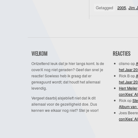
Getagged
2005
,
Jim 
WELKOM
REACTIES
Ontzettend leuk dat je hier langs komt. Is de
clismo
op
A
coverX nog niet geraden? Geef dan snel je
het Jaar 2
reactie! Sowieso heb ik graag dat er
Rick B
op
A
gereaguurd wordt; dat houdt het allemaal
het Jaar 2
levendig.
Herr Meijer
conXies’ A
Vergeet daarbij alsjeblieft niet dat ik dit
Rick
op
Ste
allemaal voor de gezelligheid doe. Dus
Album van 
kennen we elkaar nog niet? Stel je voor!
Joes Beere
conXies’ A