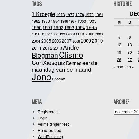
TAGS
HISTORIE
't Kroegie
DE
1981
1973
1977
1978
1979
1989
1984
1988
1982
1983
1986
1987
M
D
1995
1992
1993
1990
1991
1994
2001
1996
1997
2002
1998
1999
2003
2000
5
6
2010
2009
2005
2007
2006
2004
2008
12
13
André
2011
2012
2013
Clismo
19
20
Blogman
26
27
ConXiesquiz
eerste
Dennes
« nov
jan »
maandag van de maand
Jono
Sneeuw
META
ARCHIEF
Archief
Registreren
Login
Vermeldingen feed
Reacties feed
WordPress.org