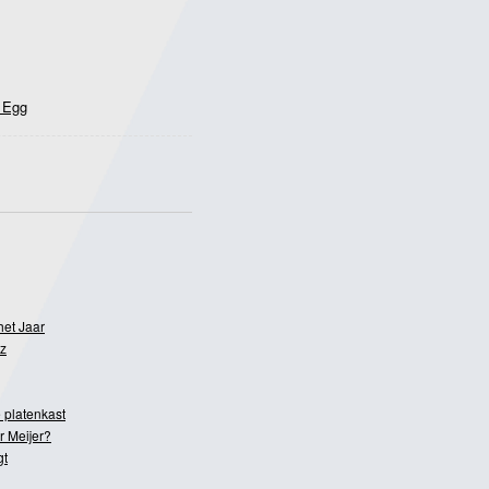
 Egg
het Jaar
z
 platenkast
r Meijer?
gt