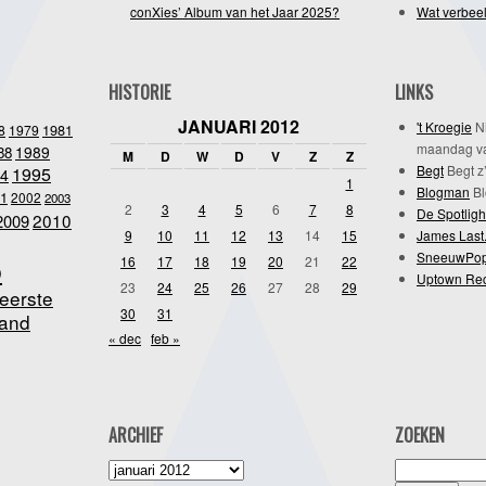
conXies’ Album van het Jaar 2025?
Wat verbeel
HISTORIE
LINKS
JANUARI 2012
't Kroegie
Ni
1981
8
1979
maandag va
1989
88
M
D
W
D
V
Z
Z
Begt
Begt z’
1995
4
1
Blogman
Bl
1
2002
2003
2
3
4
5
6
7
8
De Spotligh
2010
2009
9
10
11
12
13
14
15
James Last
SneeuwPo
o
16
17
18
19
20
21
22
Uptown Re
23
24
25
26
27
28
29
eerste
30
31
and
« dec
feb »
ARCHIEF
ZOEKEN
Archief
Zoeken