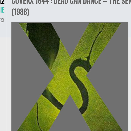
COVERX 1644 : DEAD CAN DANCE – THE SE
12
IE
(1988)
RX