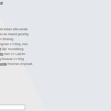
dt
et alleen elke eerste
n de maand gezellig
n filmblog
ogman z’n blog, man
t
Gijs’ muziekblog
.fm
Herr z’n Last.fm
p
Sneeuw z’n blog
cords
Hoornse vinylzaak