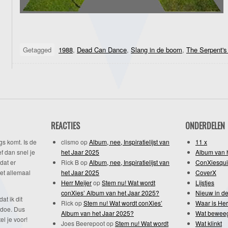
Getagged
1988
,
Dead Can Dance
,
Slang in de boom
,
The Serpent's
REACTIES
ONDERDELEN
gs komt. Is de
clismo
op
Album, nee, Inspiratielijst van
11 x
f dan snel je
het Jaar 2025
Album van 
dat er
Rick B
op
Album, nee, Inspiratielijst van
ConXiesqui
et allemaal
het Jaar 2025
CoverX
Herr Meijer
op
Stem nu! Wat wordt
Lijstjes
conXies’ Album van het Jaar 2025?
Nieuw in de
dat ik dit
Rick
op
Stem nu! Wat wordt conXies’
Waar is Her
 doe. Dus
Album van het Jaar 2025?
Wat bewee
l je voor!
Joes Beerepoot
op
Stem nu! Wat wordt
Wat klinkt