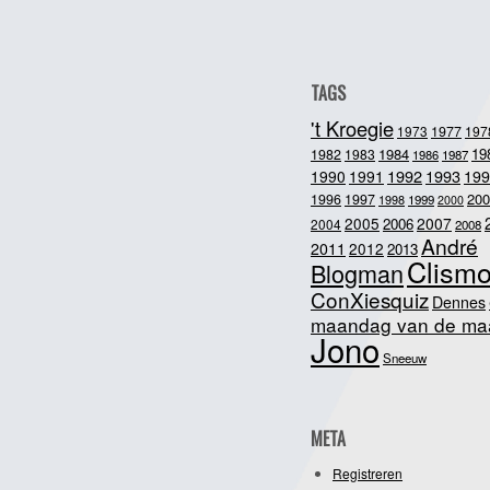
TAGS
't Kroegie
1973
1977
197
1984
19
1982
1983
1986
1987
1992
1993
1990
1991
199
200
1996
1997
1998
1999
2000
2005
2007
2006
2004
2008
André
2011
2012
2013
Clism
Blogman
ConXiesquiz
Dennes
maandag van de ma
Jono
Sneeuw
META
Registreren