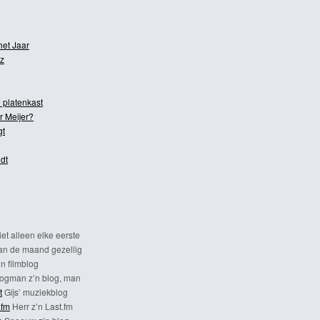
het Jaar
z
 platenkast
r Meijer?
gt
dt
et alleen elke eerste
n de maand gezellig
n filmblog
ogman z’n blog, man
t
Gijs’ muziekblog
.fm
Herr z’n Last.fm