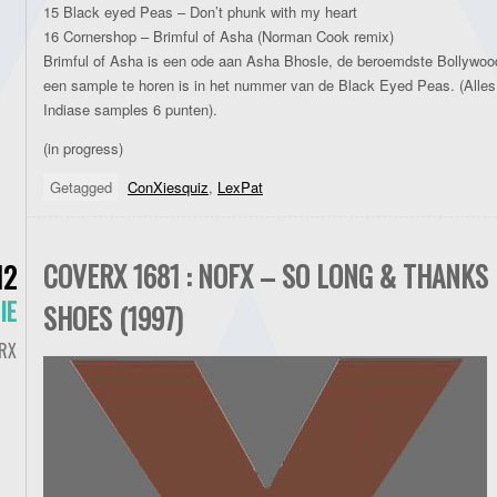
15 Black eyed Peas – Don’t phunk with my heart
16 Cornershop – Brimful of Asha (Norman Cook remix)
Brimful of Asha is een ode aan Asha Bhosle, de beroemdste Bollywoo
een sample te horen is in het nummer van de Black Eyed Peas. (Alles
Indiase samples 6 punten).
(in progress)
Getagged
ConXiesquiz
,
LexPat
COVERX 1681 : NOFX – SO LONG & THANKS 
12
IE
SHOES (1997)
RX