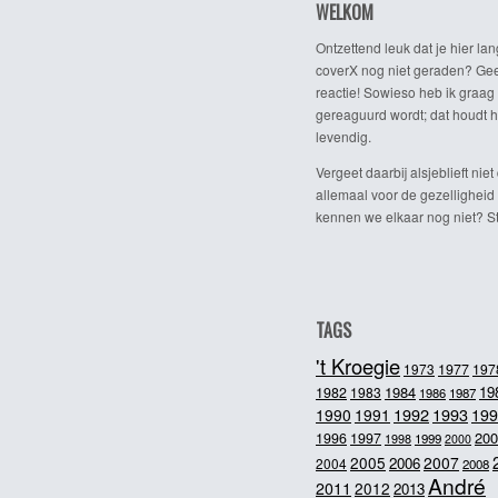
WELKOM
Ontzettend leuk dat je hier lan
coverX nog niet geraden? Gee
reactie! Sowieso heb ik graag 
gereaguurd wordt; dat houdt h
levendig.
Vergeet daarbij alsjeblieft niet 
allemaal voor de gezelligheid
kennen we elkaar nog niet? Ste
TAGS
't Kroegie
1973
1977
197
1984
19
1982
1983
1986
1987
1992
1993
1990
1991
199
200
1996
1997
1998
1999
2000
2005
2007
2006
2004
2008
André
2011
2012
2013