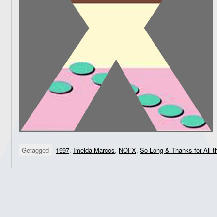
Getagged
1997
,
Imelda Marcos
,
NOFX
,
So Long & Thanks for All 