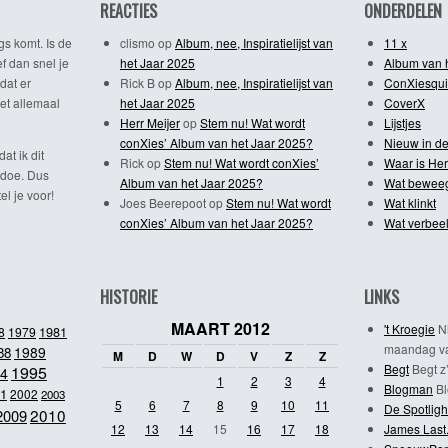
REACTIES
ONDERDELEN
gs komt. Is de
clismo
op
Album, nee, Inspiratielijst van
11 x
f dan snel je
het Jaar 2025
Album van 
dat er
Rick B
op
Album, nee, Inspiratielijst van
ConXiesqui
et allemaal
het Jaar 2025
CoverX
Herr Meijer
op
Stem nu! Wat wordt
Lijstjes
conXies’ Album van het Jaar 2025?
Nieuw in de
dat ik dit
Rick
op
Stem nu! Wat wordt conXies’
Waar is Her
 doe. Dus
Album van het Jaar 2025?
Wat bewee
l je voor!
Joes Beerepoot
op
Stem nu! Wat wordt
Wat klinkt
conXies’ Album van het Jaar 2025?
Wat verbeel
HISTORIE
LINKS
MAART 2012
't Kroegie
Ni
1981
8
1979
maandag va
1989
88
M
D
W
D
V
Z
Z
Begt
Begt z’
1995
4
1
2
3
4
Blogman
Bl
1
2002
2003
5
6
7
8
9
10
11
De Spotligh
2010
2009
12
13
14
15
16
17
18
James Last