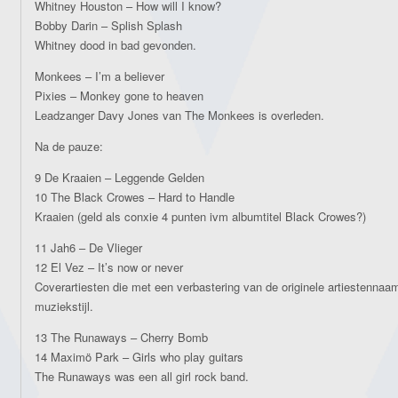
Whitney Houston – How will I know?
Bobby Darin – Splish Splash
Whitney dood in bad gevonden.
Monkees – I’m a believer
Pixies – Monkey gone to heaven
Leadzanger Davy Jones van The Monkees is overleden.
Na de pauze:
9 De Kraaien – Leggende Gelden
10 The Black Crowes – Hard to Handle
Kraaien (geld als conxie 4 punten ivm albumtitel Black Crowes?)
11 Jah6 – De Vlieger
12 El Vez – It’s now or never
Coverartiesten die met een verbastering van de originele artiestennaa
muziekstijl.
13 The Runaways – Cherry Bomb
14 Maximö Park – Girls who play guitars
The Runaways was een all girl rock band.