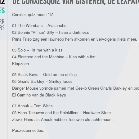
DE CONXIESQUIZ VAN GISTEREN, DE LEXPAT
12
ES
Conxies quiz maart ’12
RR
01 The Wombats – Avalanche
ER?
02 Bonnie “Prince” Billy – I see a darkness
Prins Friso zag een lawineop hem afkomen en vervolgens niets meer.
03 Solo – Hit me with a kiss
04 Florence and the Machine – Kiss with a fist
Klapzoen
05 Black Keys – Gold on the ceiling
06 Gnarls Barkley – Smiley faces
Danger Mouse vormde samen met Cee-lo Green Gnarls Barkley en pro
El Camino van de Black Keys
07 Anouk – Tom Waits
08 Hans Teeuwen and the Painkillers – Hardware Store
Zowel Hans als Anouk hebben Teeuwen als achternaam.
Pauzeconnecties: