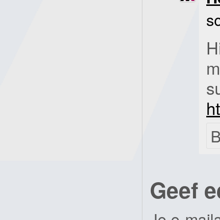
s
H
m
s
h
B
Geef e
Je e-mail