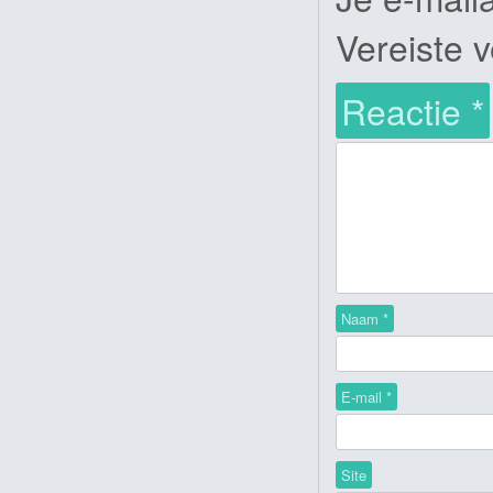
Vereiste 
Reactie
*
Naam
*
E-mail
*
Site