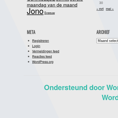
30
maandag van de maand
Jono
« mrt
mei »
Sneeuw
META
ARCHIEF
Archief
Registreren
Login
Vermeldingen feed
Reacties feed
WordPress.org
Ondersteund door Wo
Word