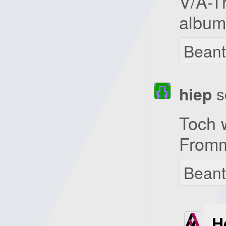
V/A-T
album
Bean
hiep
s
Toch 
Fromme
Bean
H