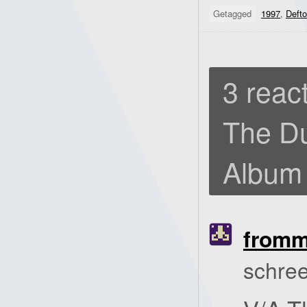
Getagged
1997
,
Deft
3 react
The Du
Album
fromm
schree