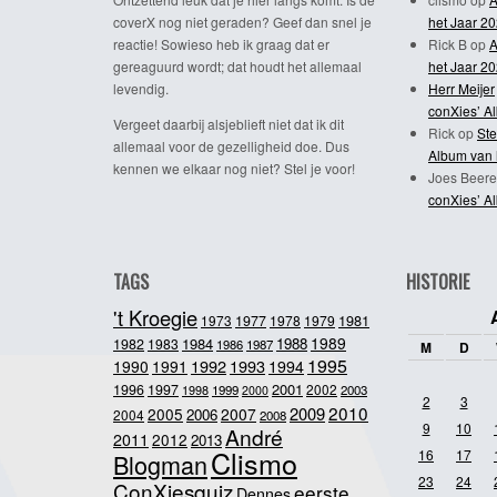
coverX nog niet geraden? Geef dan snel je
het Jaar 2
reactie! Sowieso heb ik graag dat er
Rick B
op
A
gereaguurd wordt; dat houdt het allemaal
het Jaar 2
levendig.
Herr Meijer
conXies’ A
Vergeet daarbij alsjeblieft niet dat ik dit
Rick
op
Ste
allemaal voor de gezelligheid doe. Dus
Album van 
kennen we elkaar nog niet? Stel je voor!
Joes Beere
conXies’ A
TAGS
HISTORIE
't Kroegie
1981
1973
1977
1978
1979
1989
1984
1988
1982
1983
1986
1987
M
D
1995
1992
1993
1990
1991
1994
2001
1996
1997
2002
1998
1999
2003
2000
2
3
2010
2009
2005
2007
2006
2004
2008
9
10
André
2011
2012
2013
Clismo
16
17
Blogman
23
24
ConXiesquiz
eerste
Dennes