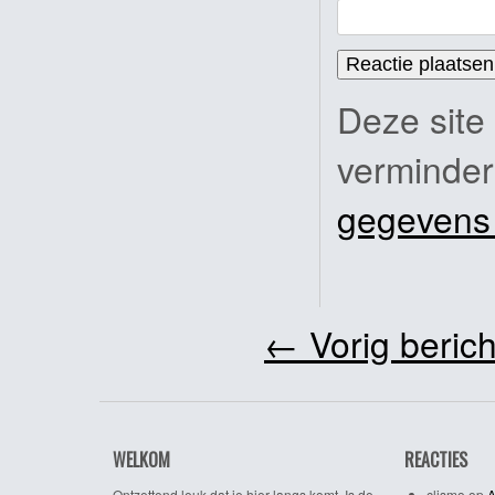
Deze site
verminde
gegevens
←
Vorig berich
WELKOM
REACTIES
Ontzettend leuk dat je hier langs komt. Is de
clismo
op
A