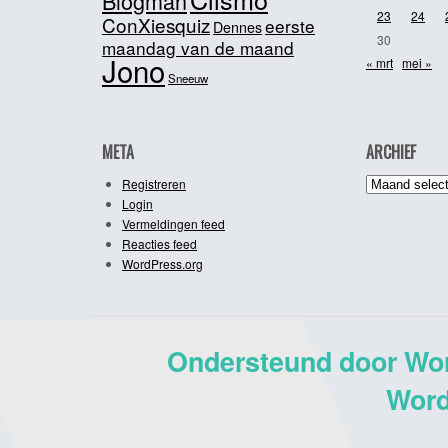
Blogman
23
24
ConXiesquiz
eerste
Dennes
30
maandag van de maand
Jono
« mrt
mei »
Sneeuw
META
ARCHIEF
Archief
Registreren
Login
Vermeldingen feed
Reacties feed
WordPress.org
Ondersteund door Wo
Word