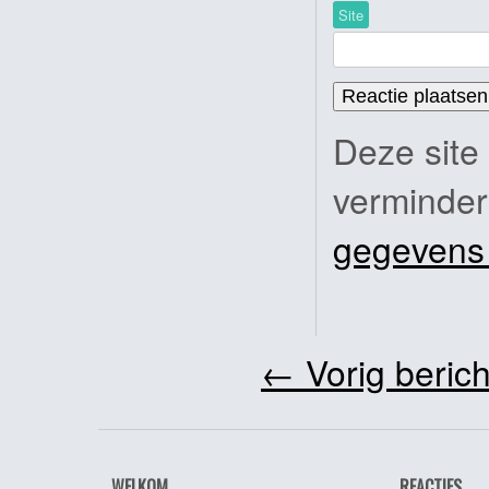
Site
Deze site
verminde
gegevens
←
Vorig berich
WELKOM
REACTIES