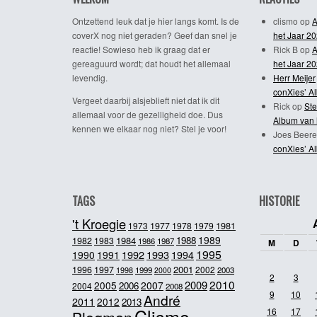
Ontzettend leuk dat je hier langs komt. Is de
clismo
op
A
coverX nog niet geraden? Geef dan snel je
het Jaar 2
reactie! Sowieso heb ik graag dat er
Rick B
op
A
gereaguurd wordt; dat houdt het allemaal
het Jaar 2
levendig.
Herr Meijer
conXies’ A
Vergeet daarbij alsjeblieft niet dat ik dit
Rick
op
Ste
allemaal voor de gezelligheid doe. Dus
Album van 
kennen we elkaar nog niet? Stel je voor!
Joes Beere
conXies’ A
TAGS
HISTORIE
't Kroegie
1981
1973
1977
1978
1979
1989
1984
1988
1982
1983
1986
1987
M
D
1995
1992
1993
1990
1991
1994
2001
1996
1997
2002
1998
1999
2003
2000
2
3
2010
2009
2005
2007
2006
2004
2008
9
10
André
2011
2012
2013
Clismo
16
17