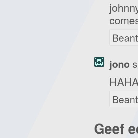
johnn
comes
Bean
jono
s
HAH
Bean
Geef e