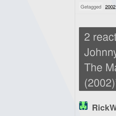
Getagged
2002
2 react
Johnny
The M
(2002)
Rick