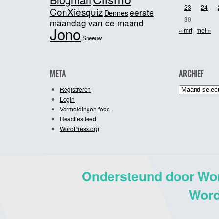
23
24
ConXiesquiz
eerste
Dennes
30
maandag van de maand
Jono
« mrt
mei »
Sneeuw
META
ARCHIEF
Archief
Registreren
Login
Vermeldingen feed
Reacties feed
WordPress.org
Ondersteund door Wo
Word