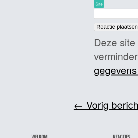
Site
Deze site
verminde
gegevens
←
Vorig berich
WELKOM
REACTIES