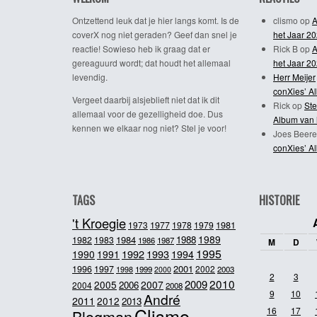
Ontzettend leuk dat je hier langs komt. Is de
clismo
op
A
coverX nog niet geraden? Geef dan snel je
het Jaar 2
reactie! Sowieso heb ik graag dat er
Rick B
op
A
gereaguurd wordt; dat houdt het allemaal
het Jaar 2
levendig.
Herr Meijer
conXies’ A
Vergeet daarbij alsjeblieft niet dat ik dit
Rick
op
Ste
allemaal voor de gezelligheid doe. Dus
Album van 
kennen we elkaar nog niet? Stel je voor!
Joes Beere
conXies’ A
TAGS
HISTORIE
't Kroegie
1981
1973
1977
1978
1979
1989
1984
1988
1982
1983
1986
1987
M
D
1995
1992
1993
1990
1991
1994
2001
1996
1997
2002
1998
1999
2003
2000
2
3
2010
2009
2005
2007
2006
2004
2008
9
10
André
2011
2012
2013
Clismo
16
17
Blogman