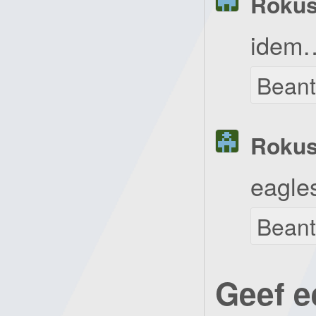
Roku
idem
Bean
Roku
eagle
Bean
Geef e