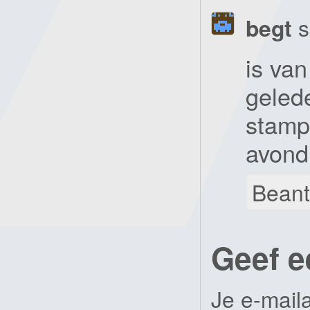
begt
s
is va
gelede
stamp
avond
Bean
Geef e
Je e-mail