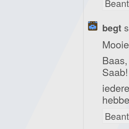
Bean
begt
s
Mooie
Baas,
Saab!
ieder
hebbe
Bean