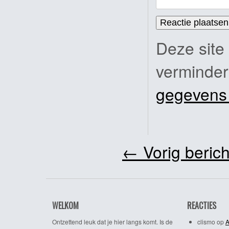
Deze site
verminde
gegevens
←
Vorig berich
WELKOM
REACTIES
Ontzettend leuk dat je hier langs komt. Is de
clismo
op
A