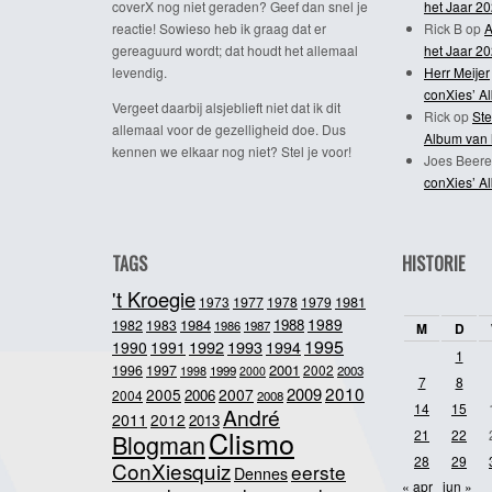
coverX nog niet geraden? Geef dan snel je
het Jaar 2
reactie! Sowieso heb ik graag dat er
Rick B
op
A
gereaguurd wordt; dat houdt het allemaal
het Jaar 2
levendig.
Herr Meijer
conXies’ A
Vergeet daarbij alsjeblieft niet dat ik dit
Rick
op
Ste
allemaal voor de gezelligheid doe. Dus
Album van 
kennen we elkaar nog niet? Stel je voor!
Joes Beere
conXies’ A
TAGS
HISTORIE
't Kroegie
1981
1973
1977
1978
1979
1989
1984
1988
1982
1983
1986
1987
M
D
1995
1992
1993
1990
1991
1994
1
2001
1996
1997
2002
1998
1999
2003
2000
7
8
2010
2009
2005
2007
2006
2004
2008
14
15
André
2011
2012
2013
Clismo
21
22
Blogman
28
29
ConXiesquiz
eerste
Dennes
« apr
jun »