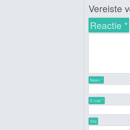
Vereiste 
Reactie
*
Naam
*
E-mail
*
Site