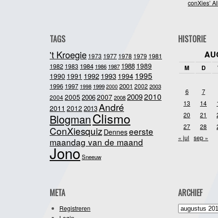
conXies’ A
TAGS
HISTORIE
't Kroegie
AU
1981
1973
1977
1978
1979
1989
1984
1988
1982
1983
1986
1987
M
D
1995
1992
1993
1990
1991
1994
2001
1996
1997
2002
1998
1999
2003
2000
6
7
2010
2009
2005
2007
2006
2004
2008
13
14
André
2011
2012
2013
Clismo
20
21
Blogman
27
28
ConXiesquiz
eerste
Dennes
« jul
sep »
maandag van de maand
Jono
Sneeuw
META
ARCHIEF
Archief
Registreren
Login