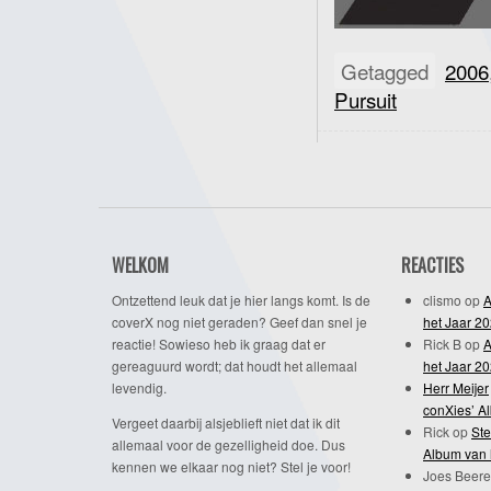
Getagged
2006
Pursuit
WELKOM
REACTIES
Ontzettend leuk dat je hier langs komt. Is de
clismo
op
A
coverX nog niet geraden? Geef dan snel je
het Jaar 2
reactie! Sowieso heb ik graag dat er
Rick B
op
A
gereaguurd wordt; dat houdt het allemaal
het Jaar 2
levendig.
Herr Meijer
conXies’ A
Vergeet daarbij alsjeblieft niet dat ik dit
Rick
op
Ste
allemaal voor de gezelligheid doe. Dus
Album van 
kennen we elkaar nog niet? Stel je voor!
Joes Beere