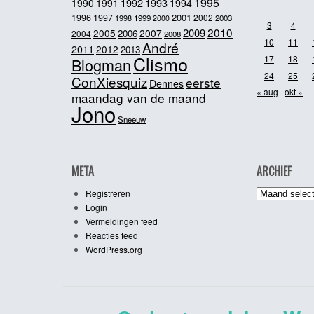
1995
1992
1993
1990
1991
1994
2001
1996
1997
2002
1998
1999
2003
2000
3
4
2010
2009
2005
2007
2006
2004
2008
10
11
André
2011
2012
2013
Clismo
17
18
Blogman
24
25
ConXiesquiz
eerste
Dennes
« aug
okt »
maandag van de maand
Jono
Sneeuw
META
ARCHIEF
Archief
Registreren
Login
Vermeldingen feed
Reacties feed
WordPress.org