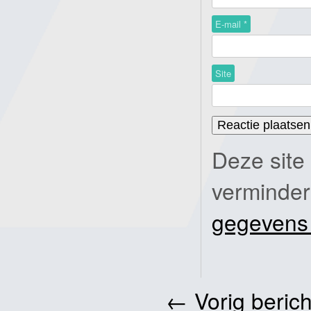
E-mail
*
Site
Deze site
verminde
gegevens
←
Vorig berich