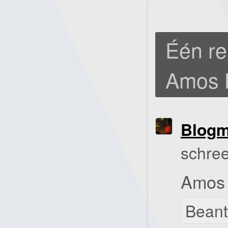
Één re
Amos 
Blog
schree
Amos 
Bean