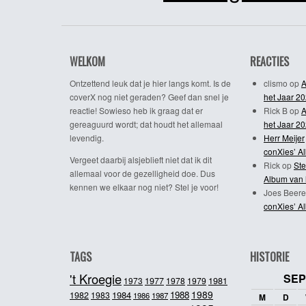
WELKOM
REACTIES
Ontzettend leuk dat je hier langs komt. Is de
clismo
op
A
coverX nog niet geraden? Geef dan snel je
het Jaar 2
reactie! Sowieso heb ik graag dat er
Rick B
op
A
gereaguurd wordt; dat houdt het allemaal
het Jaar 2
levendig.
Herr Meijer
conXies’ A
Vergeet daarbij alsjeblieft niet dat ik dit
Rick
op
Ste
allemaal voor de gezelligheid doe. Dus
Album van 
kennen we elkaar nog niet? Stel je voor!
Joes Beere
conXies’ A
TAGS
HISTORIE
't Kroegie
SEP
1981
1973
1977
1978
1979
1989
1984
1988
1982
1983
1986
1987
M
D