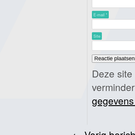
E-mail
*
Site
Deze site
verminde
gegevens
←
Vorig berich