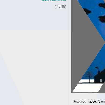
COVERX
Getagged
2006
,
Allen