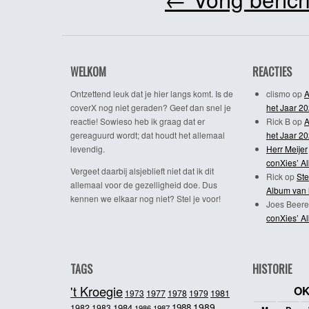
WELKOM
REACTIES
Ontzettend leuk dat je hier langs komt. Is de
clismo
op
A
coverX nog niet geraden? Geef dan snel je
het Jaar 2
reactie! Sowieso heb ik graag dat er
Rick B
op
A
gereaguurd wordt; dat houdt het allemaal
het Jaar 2
levendig.
Herr Meijer
conXies’ A
Vergeet daarbij alsjeblieft niet dat ik dit
Rick
op
Ste
allemaal voor de gezelligheid doe. Dus
Album van 
kennen we elkaar nog niet? Stel je voor!
Joes Beere
conXies’ A
TAGS
HISTORIE
't Kroegie
OK
1981
1973
1977
1978
1979
1989
1984
1988
1982
1983
1986
1987