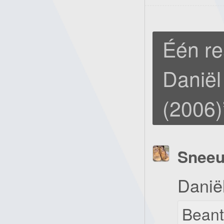
Één re
Daniël
(2006)
Snee
Danië
Bean