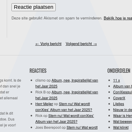
Deze site gebruikt Akismet om spam te verminderen.
Bekijk hoe je re
←
Vorig bericht
Volgend bericht
→
REACTIES
ONDERDELEN
gs komt. Is de
clismo
op
Album, nee, Inspiratielijst van
11 x
f dan snel je
het Jaar 2025
Album van 
dat er
Rick B
op
Album, nee, Inspiratielijst van
ConXiesqui
et allemaal
het Jaar 2025
CoverX
Herr Meijer
op
Stem nu! Wat wordt
Lijstjes
conXies’ Album van het Jaar 2025?
Nieuw in de
dat ik dit
Rick
op
Stem nu! Wat wordt conXies’
Waar is Her
 doe. Dus
Album van het Jaar 2025?
Wat bewee
l je voor!
Joes Beerepoot
op
Stem nu! Wat wordt
Wat klinkt