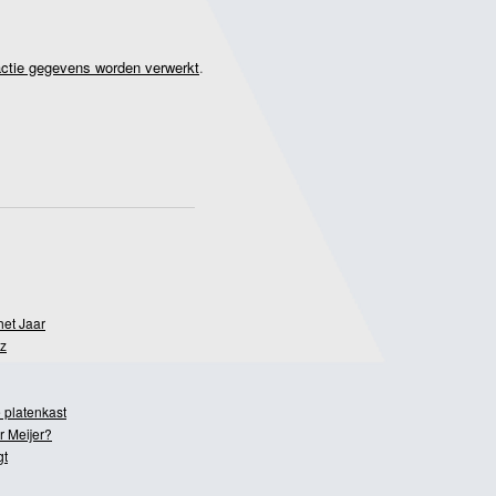
actie gegevens worden verwerkt
.
het Jaar
z
 platenkast
r Meijer?
gt