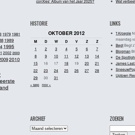
conXies’ Album van het Jaar 2025?
Wat verbeel
HISTORIE
LINKS
OKTOBER 2012
't Kroegie
Ni
1981
8
1979
maandag va
1989
88
M
D
W
D
V
Z
Z
Begt
Begt z’
1995
4
1
2
3
4
5
6
7
Blogman
Bl
1
2002
2003
8
9
10
11
12
13
14
De Spotligh
2010
2009
15
16
17
18
19
20
21
James Last
SneeuwPo
o
22
23
24
25
26
27
28
Uptown Re
29
30
31
eerste
« sep
nov »
and
ARCHIEF
ZOEKEN
Archief
Zoeken
naar: