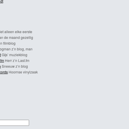
dt
et alleen elke eerste
n de maand gezellig
n filmblog
ogman z’n blog, man
t
Gijs’ muziekblog
.fm
Herr z’n Last.fm
p
Sneeuw z’n blog
cords
Hoornse vinylzaak