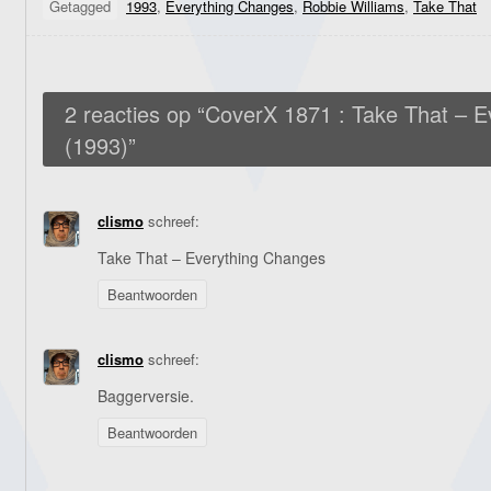
Getagged
1993
,
Everything Changes
,
Robbie Williams
,
Take That
2 reacties op “
CoverX 1871 : Take That – E
(1993)
”
clismo
schreef:
Take That – Everything Changes
Beantwoorden
clismo
schreef:
Baggerversie.
Beantwoorden