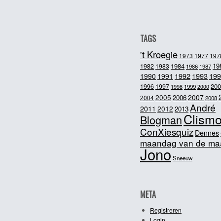
TAGS
't Kroegie
1973
1977
197
1984
19
1982
1983
1986
1987
1992
1993
1990
1991
199
200
1996
1997
1998
1999
2000
2005
2007
2006
2004
2008
André
2011
2012
2013
Clism
Blogman
ConXiesquiz
Dennes
maandag van de ma
Jono
Sneeuw
META
Registreren
Login