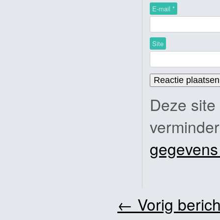
E-mail
*
Site
Deze site
verminde
gegevens
←
Vorig berich