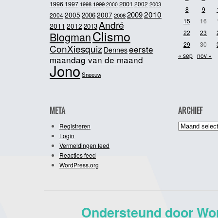
2001
1996
1997
2002
1998
1999
2003
2000
8
9
2010
2009
2005
2007
2006
2004
2008
15
16
André
2011
2012
2013
Clismo
22
23
Blogman
29
30
ConXiesquiz
eerste
Dennes
« sep
nov »
maandag van de maand
Jono
Sneeuw
META
ARCHIEF
Archief
Registreren
Login
Vermeldingen feed
Reacties feed
WordPress.org
Ondersteund door Wo