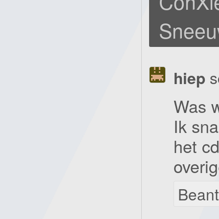
ConXie
Sneeu
hiep
s
Was w
Ik sna
het cd
overi
Bean