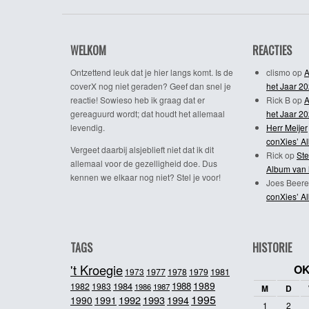
WELKOM
REACTIES
Ontzettend leuk dat je hier langs komt. Is de
clismo
op
A
coverX nog niet geraden? Geef dan snel je
het Jaar 2
reactie! Sowieso heb ik graag dat er
Rick B
op
A
gereaguurd wordt; dat houdt het allemaal
het Jaar 2
levendig.
Herr Meijer
conXies’ A
Vergeet daarbij alsjeblieft niet dat ik dit
Rick
op
Ste
allemaal voor de gezelligheid doe. Dus
Album van 
kennen we elkaar nog niet? Stel je voor!
Joes Beere
conXies’ A
TAGS
HISTORIE
't Kroegie
OK
1981
1973
1977
1978
1979
1989
1984
1988
1982
1983
1986
1987
M
D
1995
1992
1993
1990
1991
1994
1
2