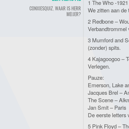
1 The Who -1921 
CONXIESQUIZ
,
WAAR IS HERR
We zitten aan de 
MEIJER?
2 Redbone – Wound
Verbandtrommel v
3 Mumford and So
(zonder) spits.
4 Kajagoogoo – T
Verlegen.
Pauze:
Emerson, Lake a
Jacques Brel – 
The Scene – Alk
Jan Smit – Paris
De eerste letters
5 Pink Floyd – T