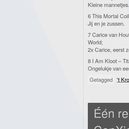
Kleine mannetjes
6 This Mortal Coil
Jij en je zussen.
7 Carice van Hou
World;
2x Carice, eerst z
8 I Am Kloot – Ti
Ongelukje van ee
Getagged
't Kr
Één re