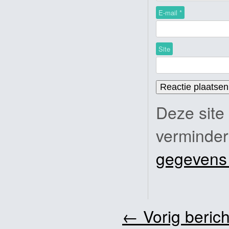
E-mail
*
Site
Deze site
verminde
gegevens
←
Vorig berich