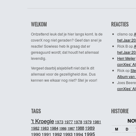
WELKOM
REACTIES
Ontzettend leuk dat je hier langs komt. Is de
clismo
op
A
coverX nog niet geraden? Geef dan snel je
het Jaar 2
reactie! Sowieso heb ik graag dat er
Rick B
op
A
gereaguurd wordt; dat houdt het allemaal
het Jaar 2
levendig.
Herr Meijer
conXies’ A
Vergeet daarbij alsjeblieft niet dat ik dit
Rick
op
Ste
allemaal voor de gezelligheid doe. Dus
Album van 
kennen we elkaar nog niet? Stel je voor!
Joes Beere
conXies’ A
TAGS
HISTORIE
't Kroegie
NO
1981
1973
1977
1978
1979
1989
1984
1988
1982
1983
1986
1987
M
D
1995
1992
1993
1990
1991
1994