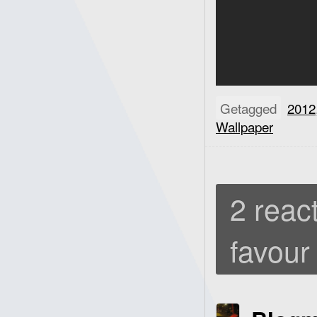
Getagged
2012
Wallpaper
2 react
favour