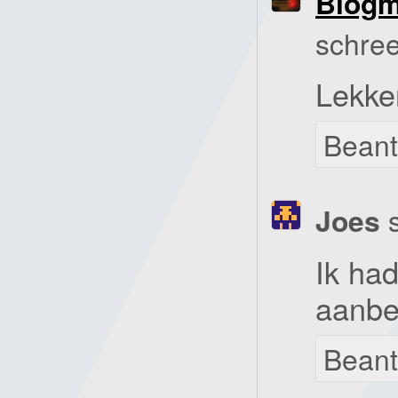
Blog
schree
Lekke
Bean
Joes
Ik had
aanbev
Bean