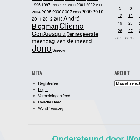
2001
1996
1997
2002
1998
1999
2003
2000
5
6
2010
2009
2005
2007
2006
2004
2008
12
13
André
2011
2012
2013
Clismo
19
20
Blogman
26
27
ConXiesquiz
eerste
Dennes
« okt
dec »
maandag van de maand
Jono
Sneeuw
META
ARCHIEF
Archief
Registreren
Login
Vermeldingen feed
Reacties feed
WordPress.org
Ondersteund door Wo