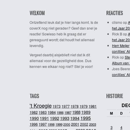
WELKOM
REACTIES
Ontzettend leuk dat je hier langs komt. Is de
clismo
op
A
coverX nog niet geraden? Geef dan snel je
het Jaar 2
reactie! Sowieso heb ik graag dat er
Rick B
op
A
gereaguurd wordt; dat houdt het allemaal
het Jaar 2
levendig.
Herr Meijer
conXies’ A
Vergeet daarbij alsjeblieft niet dat ik dit
Rick
op
Ste
allemaal voor de gezelligheid doe. Dus
Album van 
kennen we elkaar nog niet? Stel je voor!
Joes Beere
conXies’ A
TAGS
HISTORIE
't Kroegie
DE
1981
1973
1977
1978
1979
1989
1984
1988
1982
1983
1986
1987
M
D
1995
1992
1993
1990
1991
1994
2001
1996
1997
2002
1998
1999
2003
2000
3
4