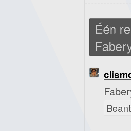
Één re
Fabery
clism
Faber
Bean