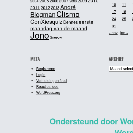
2010
2009
2005
2007
2006
2004
2008
10
11
André
2011
2012
2013
Clismo
17
18
Blogman
24
25
ConXiesquiz
eerste
Dennes
31
maandag van de maand
Jono
« nov
jan »
Sneeuw
META
ARCHIEF
Archief
Registreren
Login
Vermeldingen feed
Reacties feed
WordPress.org
Ondersteund door Wo
Word