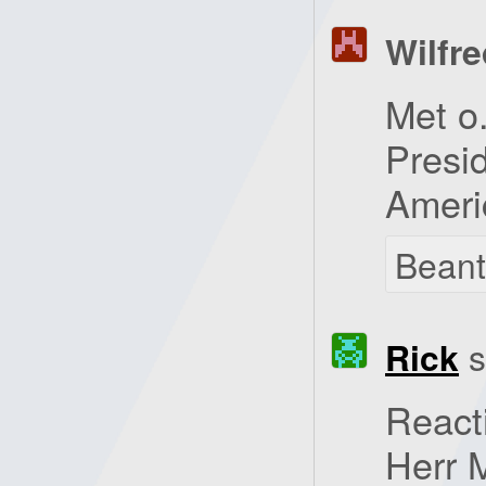
Wilfre
Met o
Presi
Ameri
Bean
Rick
s
Reacti
Herr 