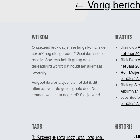
←
Vorig berich
WELKOM
REACTIES
Ontzettend leuk dat je hier langs komt. Is de
clismo
op
A
coverX nog niet geraden? Geef dan snel je
het Jaar 2
reactie! Sowieso heb ik graag dat er
Rick B
op
A
gereaguurd wordt; dat houdt het allemaal
het Jaar 2
levendig.
Herr Meijer
conXies’ A
Vergeet daarbij alsjeblieft niet dat ik dit
Rick
op
Ste
allemaal voor de gezelligheid doe. Dus
Album van 
kennen we elkaar nog niet? Stel je voor!
Joes Beere
conXies’ A
TAGS
HISTORIE
't Kroegie
J
1981
1973
1977
1978
1979