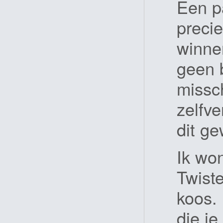
Een p
precie
winne
geen 
missc
zelfv
dit g
Ik wo
Twiste
koos.
die je