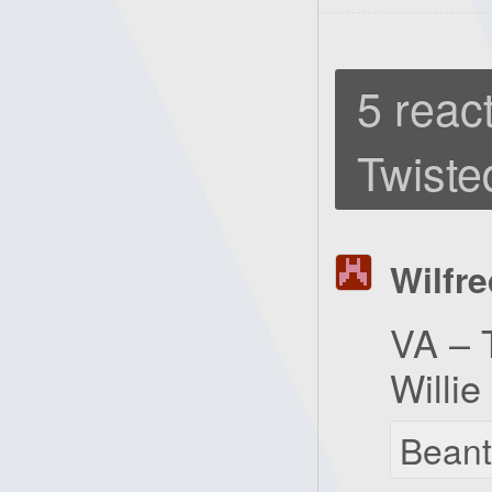
5 react
Twiste
Wilfre
VA – T
Willie
Bean