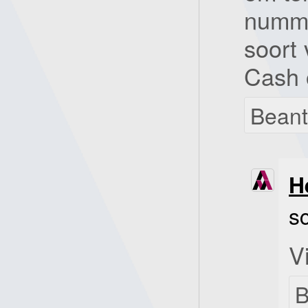
numme
soort
Cash o
Bean
H
s
V
B