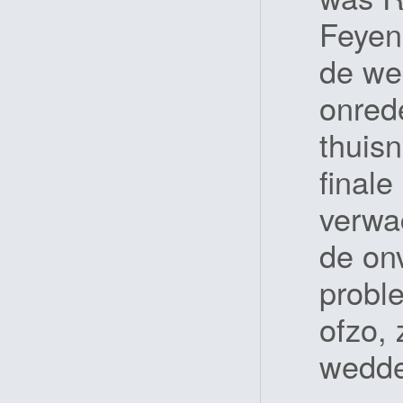
Feyen
de wed
onrede
thuisn
finale
verwa
de on
probl
ofzo,
wedde