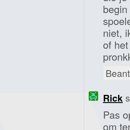
begin
spoel
niet, 
of het
pronk
Bean
Rick
s
Pas op
om te