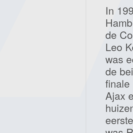
In 19
Hambu
de Co
Leo K
was e
de be
final
Ajax 
huize
eerste
was R