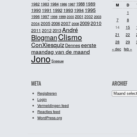
1989
1984
1988
1982
1983
1986
1987
M
D
1995
1992
1993
1990
1991
1994
1
2001
1996
1997
2002
1998
1999
2003
2000
7
8
2010
2009
2005
2007
2006
2004
2008
14
15
André
2011
2012
2013
Clismo
21
22
Blogman
28
29
ConXiesquiz
eerste
Dennes
« dec
feb »
maandag van de maand
Jono
Sneeuw
META
ARCHIEF
Archief
Registreren
Login
Vermeldingen feed
Reacties feed
WordPress.org