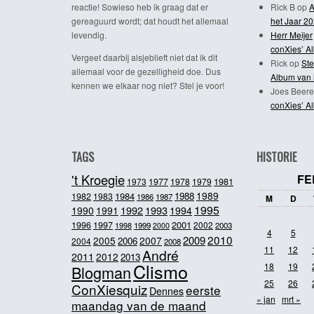
reactie! Sowieso heb ik graag dat er
Rick B
op
A
gereaguurd wordt; dat houdt het allemaal
het Jaar 2
levendig.
Herr Meijer
conXies’ A
Vergeet daarbij alsjeblieft niet dat ik dit
Rick
op
Ste
allemaal voor de gezelligheid doe. Dus
Album van 
kennen we elkaar nog niet? Stel je voor!
Joes Beere
conXies’ A
TAGS
HISTORIE
't Kroegie
FE
1981
1973
1977
1978
1979
1989
1984
1988
1982
1983
1986
1987
M
D
1995
1992
1993
1990
1991
1994
2001
1996
1997
2002
1998
1999
2003
2000
4
5
2010
2009
2005
2007
2006
2004
2008
11
12
André
2011
2012
2013
Clismo
18
19
Blogman
25
26
ConXiesquiz
eerste
Dennes
« jan
mrt »
maandag van de maand