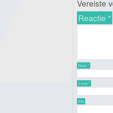
Vereiste 
Reactie
*
Naam
*
E-mail
*
Site