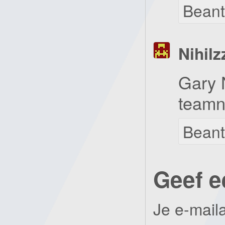
Bean
Nihilz
Gary 
team
Bean
Geef e
Je e-mail