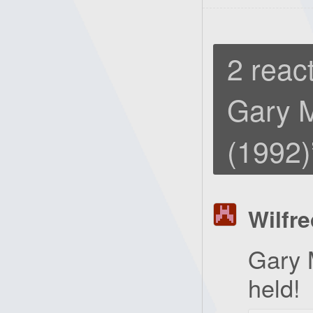
2 react
Gary M
(1992)
Wilfre
Gary 
held!