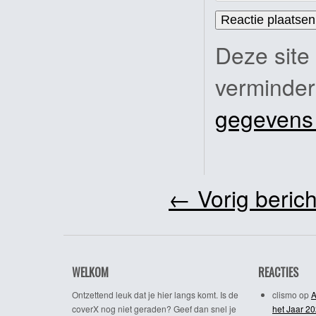
Deze site
verminde
gegevens
←
Vorig berich
WELKOM
REACTIES
Ontzettend leuk dat je hier langs komt. Is de
clismo
op
A
coverX nog niet geraden? Geef dan snel je
het Jaar 2