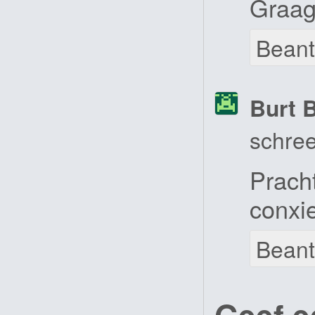
Graag
Bean
Burt 
schree
Pracht
conxi
Bean