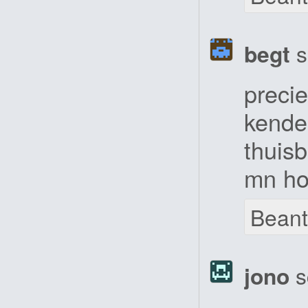
begt
s
precie
kende
thuis
mn hoo
Bean
jono
s