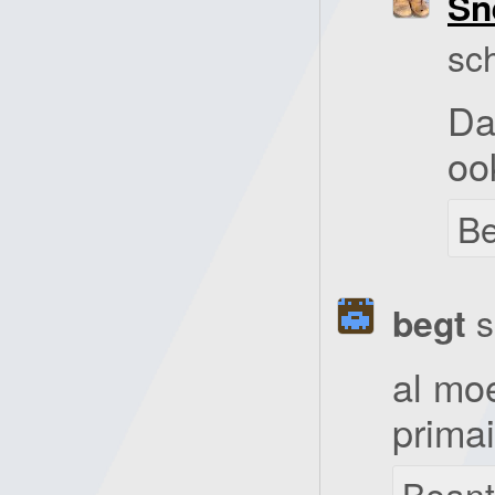
Sn
sc
Da
oo
B
begt
s
al mo
primai
Bean