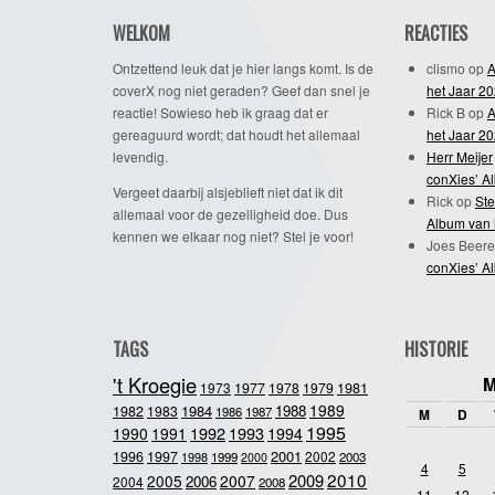
WELKOM
REACTIES
Ontzettend leuk dat je hier langs komt. Is de
clismo
op
A
coverX nog niet geraden? Geef dan snel je
het Jaar 2
reactie! Sowieso heb ik graag dat er
Rick B
op
A
gereaguurd wordt; dat houdt het allemaal
het Jaar 2
levendig.
Herr Meijer
conXies’ A
Vergeet daarbij alsjeblieft niet dat ik dit
Rick
op
Ste
allemaal voor de gezelligheid doe. Dus
Album van 
kennen we elkaar nog niet? Stel je voor!
Joes Beere
conXies’ A
TAGS
HISTORIE
't Kroegie
M
1981
1973
1977
1978
1979
1989
1984
1988
1982
1983
1986
1987
M
D
1995
1992
1993
1990
1991
1994
2001
1996
1997
2002
1998
1999
2003
2000
4
5
2010
2009
2005
2007
2006
2004
2008
11
12