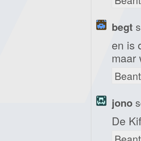
begt
s
en is 
maar 
Bean
jono
s
De Ki
Bean