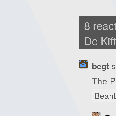
8 react
De Kif
begt
s
The Po
Bean