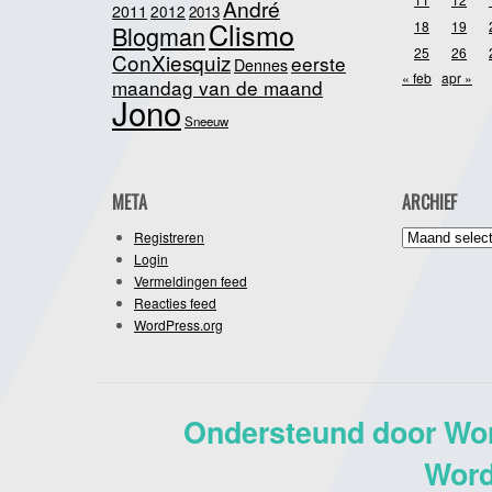
André
2011
2012
2013
Clismo
18
19
Blogman
25
26
ConXiesquiz
eerste
Dennes
« feb
apr »
maandag van de maand
Jono
Sneeuw
META
ARCHIEF
Archief
Registreren
Login
Vermeldingen feed
Reacties feed
WordPress.org
Ondersteund door Wo
Word