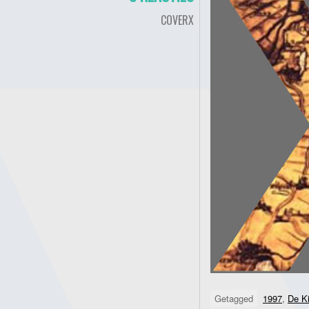
COVERX
Getagged
1997
,
De Ki