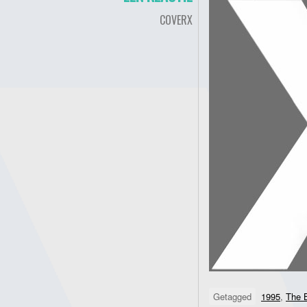
COVERX
Getagged
1995
,
The 