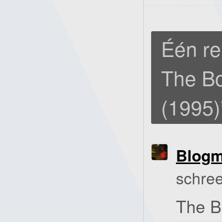
Één re
The B
(1995)
Blog
schree
The B