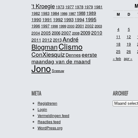
't Kroegie
M
1981
1973
1977
1978
1979
1989
1984
1988
1982
1983
1986
1987
M
D
1995
1992
1993
1990
1991
1994
2001
1996
1997
2002
1998
1999
2003
2000
4
5
2010
2009
2005
2007
2006
2004
2008
11
12
André
2011
2012
2013
Clismo
18
19
Blogman
25
26
ConXiesquiz
eerste
Dennes
« feb
apr »
maandag van de maand
Jono
Sneeuw
META
ARCHIEF
Archief
Registreren
Login
Vermeldingen feed
Reacties feed
WordPress.org