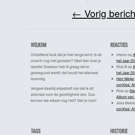
←
Vorig berich
WELKOM
REACTIES
Ontzettend leuk dat je hier langs komt. Is de
clismo
op
A
coverX nog niet geraden? Geef dan snel je
het Jaar 2
reactie! Sowieso heb ik graag dat er
Rick B
op
A
gereaguurd wordt; dat houdt het allemaal
het Jaar 2
levendig.
Herr Meijer
conXies’ A
Vergeet daarbij alsjeblieft niet dat ik dit
Rick
op
Ste
allemaal voor de gezelligheid doe. Dus
Album van 
kennen we elkaar nog niet? Stel je voor!
Joes Beere
conXies’ A
TAGS
HISTORIE