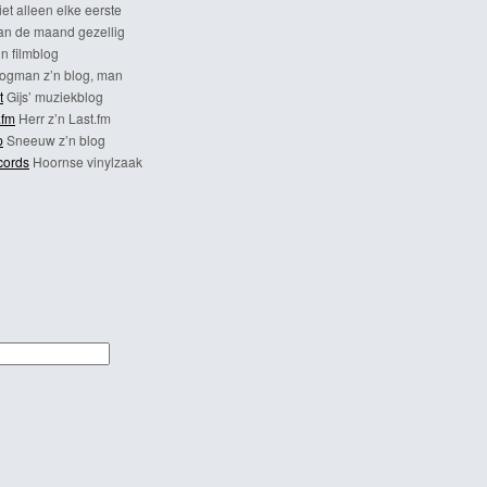
et alleen elke eerste
n de maand gezellig
n filmblog
ogman z’n blog, man
t
Gijs’ muziekblog
.fm
Herr z’n Last.fm
p
Sneeuw z’n blog
cords
Hoornse vinylzaak