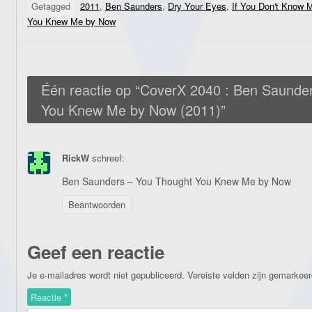
Getagged
2011
,
Ben Saunders
,
Dry Your Eyes
,
If You Don't Know
You Knew Me by Now
Één reactie op “
CoverX 2040 : Ben Saunder
You Knew Me by Now (2011)
”
RickW
schreef:
Ben Saunders – You Thought You Knew Me by Now
Beantwoorden
Geef een reactie
Je e-mailadres wordt niet gepubliceerd.
Vereiste velden zijn gemarkee
Reactie
*