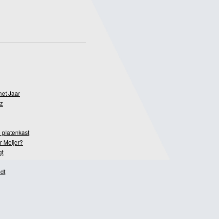
het Jaar
z
 platenkast
r Meijer?
gt
dt