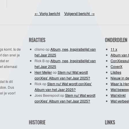
←
Vorig bericht
Volgend bericht
→
REACTIES
ONDERDELEN
gs komt. Is de
clismo
op
Album, nee, Inspiratielijst van
11 x
f dan snel je
het Jaar 2025
Album van 
dat er
Rick B
op
Album, nee, Inspiratielijst van
ConXiesqui
et allemaal
het Jaar 2025
CoverX
Herr Meijer
op
Stem nu! Wat wordt
Lijstjes
conXies’ Album van het Jaar 2025?
Nieuw in de
dat ik dit
Rick
op
Stem nu! Wat wordt conXies’
Waar is Her
 doe. Dus
Album van het Jaar 2025?
Wat bewee
l je voor!
Joes Beerepoot
op
Stem nu! Wat wordt
Wat klinkt
conXies’ Album van het Jaar 2025?
Wat verbeel
HISTORIE
LINKS