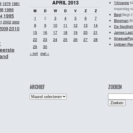
APRIL 2013
't Kroegie
Ni
1981
8
1979
maandag va
1989
88
M
D
W
D
V
Z
Z
Begt
Begt z’
1995
4
1
2
3
4
5
6
7
Blogman
Bl
1
2002
2003
8
9
10
11
12
13
14
De Spotligh
2010
2009
15
16
17
18
19
20
21
James Last
SneeuwPo
o
22
23
24
25
26
27
28
Uptown Re
29
30
eerste
« mrt
mei »
and
ARCHIEF
ZOEKEN
Archief
Zoeken
naar: