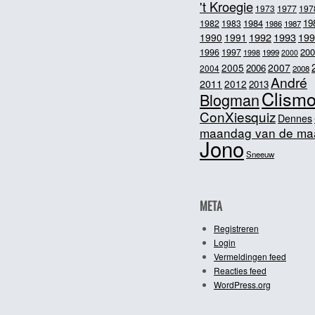
't Kroegie
1973
1977
197
1984
19
1982
1983
1986
1987
1992
1993
1990
1991
199
200
1996
1997
1998
1999
2000
2005
2007
2006
2004
2008
André
2011
2012
2013
Clism
Blogman
ConXiesquiz
Dennes
maandag van de ma
Jono
Sneeuw
META
Registreren
Login
Vermeldingen feed
Reacties feed
WordPress.org