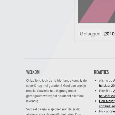
Getagged
2010
WELKOM
REACTIES
Ontzettend leuk dat je hier langs komt. Is de
clismo
op
A
coverX nog niet geraden? Geef dan snel je
het Jaar 2
reactie! Sowieso heb ik graag dat er
Rick B
op
A
gereaguurd wordt; dat houdt het allemaal
het Jaar 2
levendig.
Herr Meijer
conXies’ A
Vergeet daarbij alsjeblieft niet dat ik dit
Rick
op
Ste
allemaal voor de gezelligheid doe. Dus