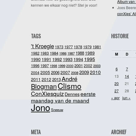
Album van 
kennen we elkaar nog niet? Stel je voor!
Joes Beere
conXies’ A
TAGS
HISTORIE
't Kroegie
1981
1973
1977
1978
1979
1989
1984
1988
1982
1983
1986
1987
M
D
1995
1992
1993
1990
1991
1994
2001
1996
1997
2002
1998
1999
2003
2000
6
7
2010
2009
2005
2007
2006
2004
2008
13
14
André
2011
2012
2013
Clismo
20
21
Blogman
27
28
ConXiesquiz
eerste
Dennes
« apr
jun »
maandag van de maand
Jono
Sneeuw
META
ARCHIEF