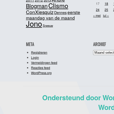
2011
2012
2013
Clismo
17
18
Blogman
24
25
ConXiesquiz
eerste
Dennes
« mei
jul »
maandag van de maand
Jono
Sneeuw
META
ARCHIEF
Archief
Registreren
Login
Vermeldingen feed
Reacties feed
WordPress.org
Ondersteund door Wo
Word