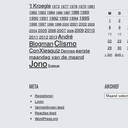
't Kroegie
1981
1973
1977
1978
1979
1989
1984
1988
1982
1983
1986
1987
M
D
1995
1992
1993
1990
1991
1994
1
2
2001
1996
1997
2002
1998
1999
2003
2000
8
9
2010
2009
2005
2007
2006
2004
2008
15
16
André
2011
2012
2013
Clismo
22
23
Blogman
29
30
ConXiesquiz
eerste
Dennes
« jun
aug »
maandag van de maand
Jono
Sneeuw
META
ARCHIEF
Archief
Registreren
Login
Vermeldingen feed
Reacties feed
WordPress.org