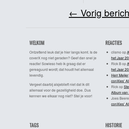
←
Vorig berich
WELKOM
REACTIES
Ontzettend leuk dat je hier langs komt. Is de
clismo
op
A
coverX nog niet geraden? Geef dan snel je
het Jaar 2
reactie! Sowieso heb ik graag dat er
Rick B
op
A
gereaguurd wordt; dat houdt het allemaal
het Jaar 2
levendig.
Herr Meijer
conXies’ A
Vergeet daarbij alsjeblieft niet dat ik dit
Rick
op
Ste
allemaal voor de gezelligheid doe. Dus
Album van 
kennen we elkaar nog niet? Stel je voor!
Joes Beere
conXies’ A
TAGS
HISTORIE