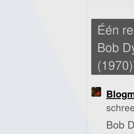
Één re
Bob Dy
(1970)
Blog
schree
Bob Dy