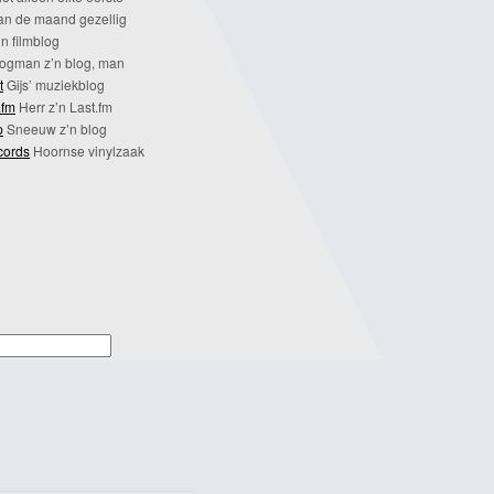
n de maand gezellig
n filmblog
ogman z’n blog, man
t
Gijs’ muziekblog
.fm
Herr z’n Last.fm
p
Sneeuw z’n blog
cords
Hoornse vinylzaak