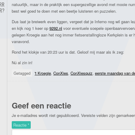
RR
natuurlijk, maar in de praktijk een supergezellige avond met mooie nu
ER?
best wel goed te doen met een beetje luisteren en puzzelen.
Dus laat je breiwerk even liggen, vergeet dat je Inferno nog wil gaan le
en kijk nog 1 keer op
9292.nl
voor eventuele soepele openbaarvervoerv
gelegen Kroegie aan het nog immer fietsenstallingloze Kerkplein is er 
vanavond.
Rond het klokje van 20:23 uur is dat. Geloof mij maar als ik zeg:
Nú al zin in!
Getagged
't Kroegie
,
ConXies
,
ConXiesquiz
,
eerste maandag van d
Geef een reactie
Je e-mailadres wordt niet gepubliceerd.
Vereiste velden zijn gemarkee
Reactie
*