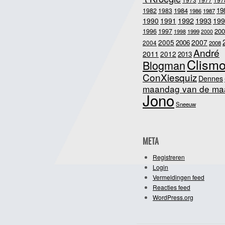
1977
1984
19
1982
1983
1986
1987
1992
1993
1990
1991
199
200
1996
1997
1998
1999
2000
2005
2007
2006
2004
2008
André
2011
2012
2013
Clism
Blogman
ConXiesquiz
Dennes
maandag van de ma
Jono
Sneeuw
META
Registreren
Login
Vermeldingen feed
Reacties feed
WordPress.org