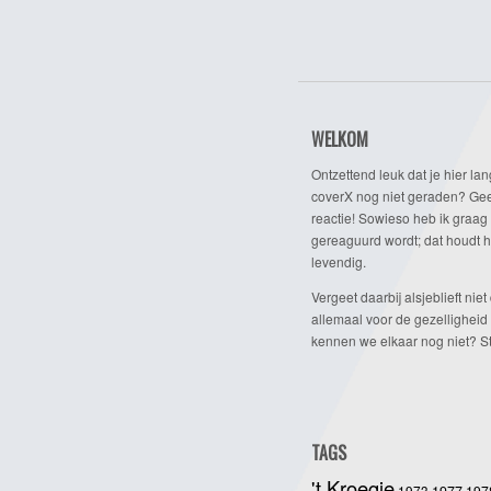
WELKOM
Ontzettend leuk dat je hier lan
coverX nog niet geraden? Gee
reactie! Sowieso heb ik graag 
gereaguurd wordt; dat houdt h
levendig.
Vergeet daarbij alsjeblieft niet 
allemaal voor de gezelligheid
kennen we elkaar nog niet? Ste
TAGS
't Kroegie
1973
197