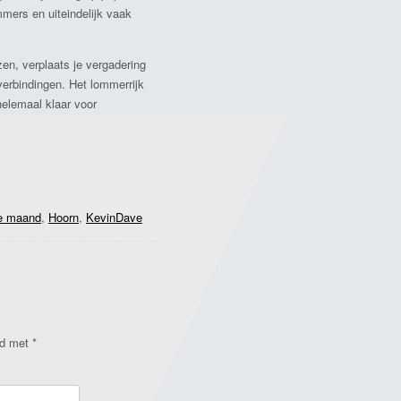
mmers en uiteindelijk vaak
zen, verplaats je vergadering
erbindingen. Het lommerrijk
helemaal klaar voor
e maand
,
Hoorn
,
KevinDave
rd met
*