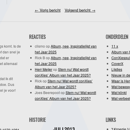
←
Vorig bericht
Volgend bericht
→
REACTIES
ONDERDELEN
gs komt. Is de
clismo
op
Album, nee, Inspiratielijst van
11 x
f dan snel je
het Jaar 2025
Album van 
dat er
Rick B
op
Album, nee, Inspiratielijst van
ConXiesqui
et allemaal
het Jaar 2025
CoverX
Herr Meijer
op
Stem nu! Wat wordt
Lijstjes
conXies’ Album van het Jaar 2025?
Nieuw in de
dat ik dit
Rick
op
Stem nu! Wat wordt conXies’
Waar is Her
 doe. Dus
Album van het Jaar 2025?
Wat bewee
l je voor!
Joes Beerepoot
op
Stem nu! Wat wordt
Wat klinkt
conXies’ Album van het Jaar 2025?
Wat verbeel
HISTORIE
LINKS
JULI 2013
't Kroegie
Ni
1981
8
1979