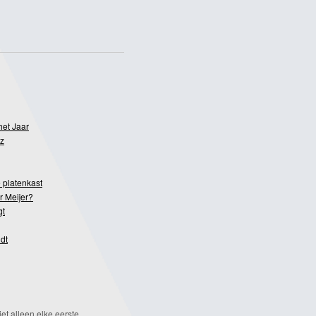
het Jaar
z
 platenkast
r Meijer?
gt
dt
et alleen elke eerste