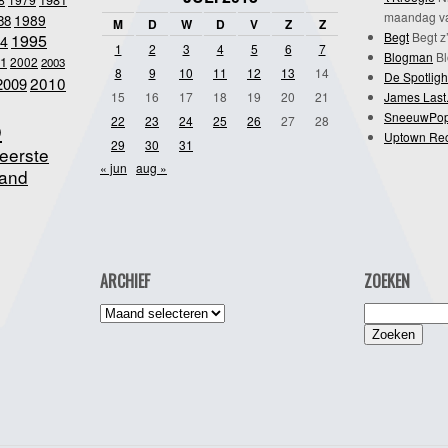
maandag va
1989
88
M
D
W
D
V
Z
Z
Begt
Begt z’
1995
4
1
2
3
4
5
6
7
Blogman
Bl
1
2002
2003
8
9
10
11
12
13
14
De Spotligh
2010
2009
15
16
17
18
19
20
21
James Last
SneeuwPo
o
22
23
24
25
26
27
28
Uptown Re
29
30
31
eerste
« jun
aug »
and
ARCHIEF
ZOEKEN
Archief
Zoeken
naar: