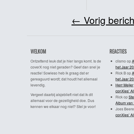
←
Vorig berich
WELKOM
REACTIES
Ontzettend leuk dat je hier langs komt. Is de
clismo
op
A
coverX nog niet geraden? Geef dan snel je
het Jaar 2
reactie! Sowieso heb ik graag dat er
Rick B
op
A
gereaguurd wordt; dat houdt het allemaal
het Jaar 2
levendig.
Herr Meijer
conXies’ A
Vergeet daarbij alsjeblieft niet dat ik dit
Rick
op
Ste
allemaal voor de gezelligheid doe. Dus
Album van 
kennen we elkaar nog niet? Stel je voor!
Joes Beere
conXies’ A