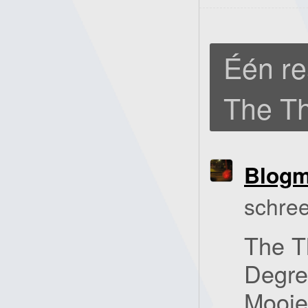
Één re
The Th
Blog
schree
The T
Degre
Mooie