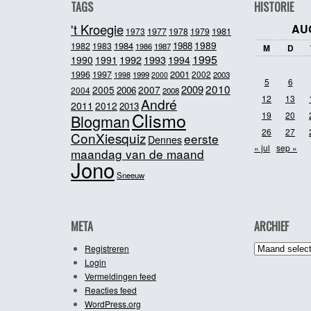
TAGS
HISTORIE
't Kroegie
AU
1981
1973
1977
1978
1979
1989
1984
1988
1982
1983
1986
1987
M
D
1995
1992
1993
1990
1991
1994
2001
1996
1997
2002
1998
1999
2003
2000
5
6
2010
2009
2005
2007
2006
2004
2008
12
13
André
2011
2012
2013
Clismo
19
20
Blogman
26
27
ConXiesquiz
eerste
Dennes
« jul
sep »
maandag van de maand
Jono
Sneeuw
META
ARCHIEF
Archief
Registreren
Login
Vermeldingen feed
Reacties feed
WordPress.org