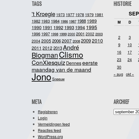
TAGS
HISTORIE
't Kroegie
SEP
1981
1973
1977
1978
1979
1989
1984
1988
1982
1983
1986
1987
M
D
1995
1992
1993
1990
1991
1994
2001
1996
1997
2002
1998
1999
2003
2000
2
3
2010
2009
2005
2007
2006
2004
2008
9
10
André
2011
2012
2013
Clismo
16
17
Blogman
23
24
ConXiesquiz
eerste
Dennes
30
maandag van de maand
Jono
« aug
okt »
Sneeuw
META
ARCHIEF
Archief
Registreren
Login
Vermeldingen feed
Reacties feed
WordPress.org