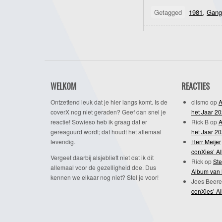
Getagged
1981
,
Gang
WELKOM
REACTIES
Ontzettend leuk dat je hier langs komt. Is de
clismo
op
A
coverX nog niet geraden? Geef dan snel je
het Jaar 2
reactie! Sowieso heb ik graag dat er
Rick B
op
A
gereaguurd wordt; dat houdt het allemaal
het Jaar 2
levendig.
Herr Meijer
conXies’ A
Vergeet daarbij alsjeblieft niet dat ik dit
Rick
op
Ste
allemaal voor de gezelligheid doe. Dus
Album van 
kennen we elkaar nog niet? Stel je voor!
Joes Beere
conXies’ A