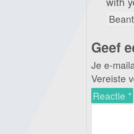
with 
Bean
Geef e
Je e-mail
Vereiste 
Reactie
*