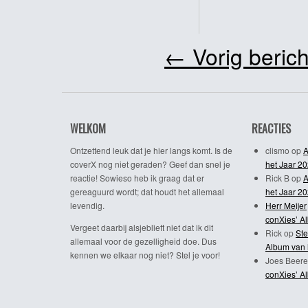
←
Vorig berich
WELKOM
REACTIES
Ontzettend leuk dat je hier langs komt. Is de
clismo
op
A
coverX nog niet geraden? Geef dan snel je
het Jaar 2
reactie! Sowieso heb ik graag dat er
Rick B
op
A
gereaguurd wordt; dat houdt het allemaal
het Jaar 2
levendig.
Herr Meijer
conXies’ A
Vergeet daarbij alsjeblieft niet dat ik dit
Rick
op
Ste
allemaal voor de gezelligheid doe. Dus
Album van 
kennen we elkaar nog niet? Stel je voor!
Joes Beere
conXies’ A