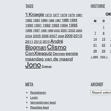
TAGS
HISTORIE
't Kroegie
OK
1981
1973
1977
1978
1979
1989
1984
1988
1982
1983
1986
1987
M
D
1995
1992
1993
1990
1991
1994
1
2001
1996
1997
2002
1998
1999
2003
2000
7
8
2010
2009
2005
2007
2006
2004
2008
14
15
André
2011
2012
2013
Clismo
21
22
Blogman
28
29
ConXiesquiz
eerste
Dennes
« sep
nov »
maandag van de maand
Jono
Sneeuw
META
ARCHIEF
Archief
Registreren
Login
Vermeldingen feed
Reacties feed