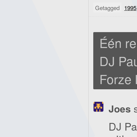
Getagged
1995
Één re
DJ Pau
Forze 
Joes
DJ Pa