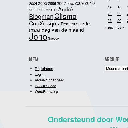
2010
2009
2005
2007
2006
2004
2008
14
15
André
2011
2012
2013
Clismo
21
22
Blogman
28
29
ConXiesquiz
eerste
Dennes
« sep
nov »
maandag van de maand
Jono
Sneeuw
META
ARCHIEF
Archief
Registreren
Login
Vermeldingen feed
Reacties feed
WordPress.org
Ondersteund door Wo