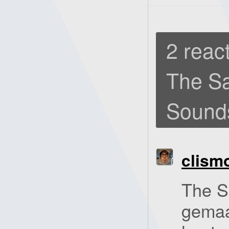
2 react
The Sa
Sound
clism
The S
gemaa