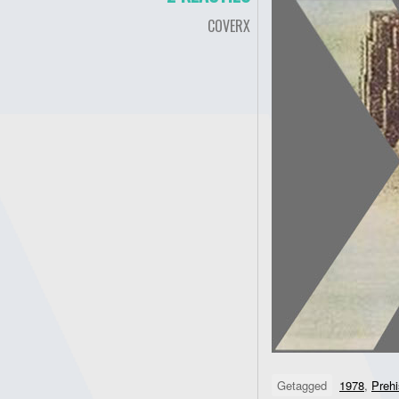
COVERX
Getagged
1978
,
Prehi