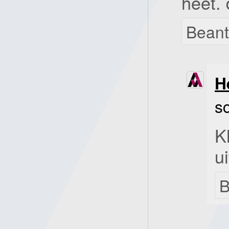
heet. 
Bean
H
s
K
u
B