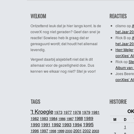
WELKOM
REACTIES
Ontzettend leuk dat je hier langs komt. Is de
clismo
op
A
coverX nog niet geraden? Geef dan snel je
het Jaar 2
reactie! Sowieso heb ik graag dat er
Rick B
op
A
gereaguurd wordt; dat houdt het allemaal
het Jaar 2
levendig.
Herr Meijer
conXies’ A
Vergeet daarbij alsjeblieft niet dat ik dit
Rick
op
Ste
allemaal voor de gezelligheid doe. Dus
Album van 
kennen we elkaar nog niet? Stel je voor!
Joes Beere
conXies’ A
TAGS
HISTORIE
't Kroegie
OK
1981
1973
1977
1978
1979
1989
1984
1988
1982
1983
1986
1987
M
D
1995
1992
1993
1990
1991
1994
1
2001
1996
1997
2002
1998
1999
2003
2000
7
8