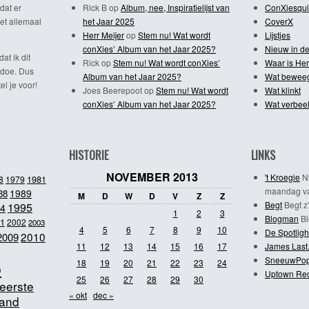
dat er
Rick B
op
Album, nee, Inspiratielijst van
ConXiesqui
et allemaal
het Jaar 2025
CoverX
Herr Meijer
op
Stem nu! Wat wordt
Lijstjes
conXies’ Album van het Jaar 2025?
Nieuw in de
dat ik dit
Rick
op
Stem nu! Wat wordt conXies’
Waar is Her
 doe. Dus
Album van het Jaar 2025?
Wat bewee
l je voor!
Joes Beerepoot
op
Stem nu! Wat wordt
Wat klinkt
conXies’ Album van het Jaar 2025?
Wat verbeel
HISTORIE
LINKS
NOVEMBER 2013
't Kroegie
Ni
1981
8
1979
maandag va
1989
88
M
D
W
D
V
Z
Z
Begt
Begt z’
1995
4
1
2
3
Blogman
Bl
1
2002
2003
4
5
6
7
8
9
10
De Spotligh
2010
2009
11
12
13
14
15
16
17
James Last
SneeuwPo
o
18
19
20
21
22
23
24
Uptown Re
25
26
27
28
29
30
eerste
« okt
dec »
and