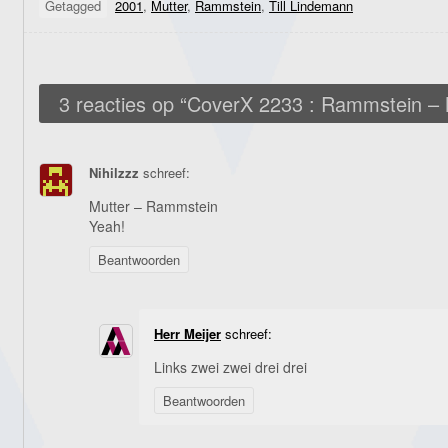
Getagged
2001
,
Mutter
,
Rammstein
,
Till Lindemann
3 reacties op “
CoverX 2233 : Rammstein – 
Nihilzzz
schreef:
Mutter – Rammstein
Yeah!
Beantwoorden
Herr Meijer
schreef:
Links zwei zwei drei drei
Beantwoorden