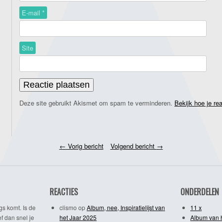
E-mail
*
Site
Deze site gebruikt Akismet om spam te verminderen.
Bekijk hoe je re
←
Vorig bericht
Volgend bericht
→
REACTIES
ONDERDELEN
gs komt. Is de
clismo
op
Album, nee, Inspiratielijst van
11 x
f dan snel je
het Jaar 2025
Album van 