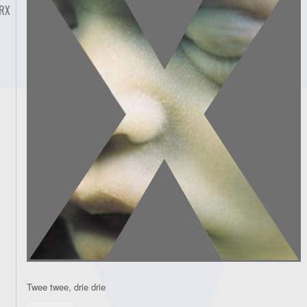
RX
Twee twee, drie drie