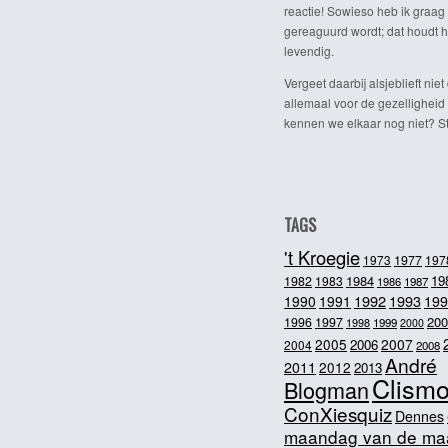
reactie! Sowieso heb ik graag 
gereaguurd wordt; dat houdt h
levendig.
Vergeet daarbij alsjeblieft niet 
allemaal voor de gezelligheid
kennen we elkaar nog niet? Ste
TAGS
't Kroegie
1973
1977
197
1984
19
1982
1983
1986
1987
1992
1993
1990
1991
199
200
1996
1997
1998
1999
2000
2005
2007
2006
2004
2008
André
2011
2012
2013
Clism
Blogman
ConXiesquiz
Dennes
maandag van de ma