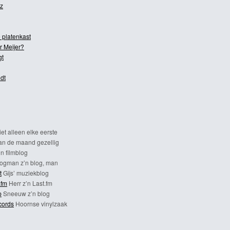
z
 platenkast
r Meijer?
gt
dt
et alleen elke eerste
n de maand gezellig
n filmblog
ogman z’n blog, man
t
Gijs’ muziekblog
.fm
Herr z’n Last.fm
p
Sneeuw z’n blog
cords
Hoornse vinylzaak