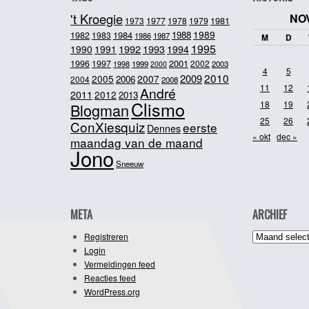
't Kroegie
NO
1981
1973
1977
1978
1979
1989
1984
1988
1982
1983
1986
1987
M
D
1995
1992
1993
1990
1991
1994
2001
1996
1997
2002
1998
1999
2003
2000
4
5
2010
2009
2005
2007
2006
2004
2008
11
12
André
2011
2012
2013
Clismo
18
19
Blogman
25
26
ConXiesquiz
eerste
Dennes
« okt
dec »
maandag van de maand
Jono
Sneeuw
META
ARCHIEF
Archief
Registreren
Login
Vermeldingen feed
Reacties feed
WordPress.org