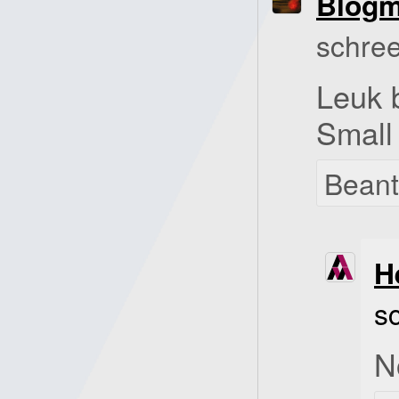
Blog
schree
Leuk 
Small
Bean
H
s
N