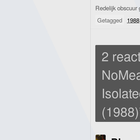
Redelijk obscuur 
Getagged
1988
2 react
NoMea
Isolat
(1988)