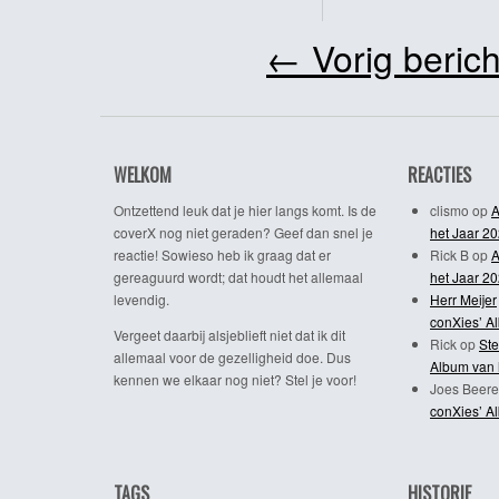
←
Vorig berich
WELKOM
REACTIES
Ontzettend leuk dat je hier langs komt. Is de
clismo
op
A
coverX nog niet geraden? Geef dan snel je
het Jaar 2
reactie! Sowieso heb ik graag dat er
Rick B
op
A
gereaguurd wordt; dat houdt het allemaal
het Jaar 2
levendig.
Herr Meijer
conXies’ A
Vergeet daarbij alsjeblieft niet dat ik dit
Rick
op
Ste
allemaal voor de gezelligheid doe. Dus
Album van 
kennen we elkaar nog niet? Stel je voor!
Joes Beere
conXies’ A
TAGS
HISTORIE