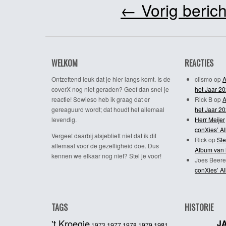
←
Vorig berich
WELKOM
REACTIES
Ontzettend leuk dat je hier langs komt. Is de
clismo
op
A
coverX nog niet geraden? Geef dan snel je
het Jaar 2
reactie! Sowieso heb ik graag dat er
Rick B
op
A
gereaguurd wordt; dat houdt het allemaal
het Jaar 2
levendig.
Herr Meijer
conXies’ A
Vergeet daarbij alsjeblieft niet dat ik dit
Rick
op
Ste
allemaal voor de gezelligheid doe. Dus
Album van 
kennen we elkaar nog niet? Stel je voor!
Joes Beere
conXies’ A
TAGS
HISTORIE
't Kroegie
J
1981
1973
1977
1978
1979