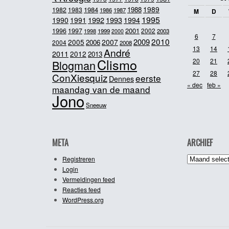
1989
1984
1988
1982
1983
1986
1987
M
D
1995
1992
1993
1990
1991
1994
2001
1996
1997
2002
1998
1999
2003
2000
6
7
2010
2009
2005
2007
2006
2004
2008
13
14
André
2011
2012
2013
Clismo
20
21
Blogman
27
28
ConXiesquiz
eerste
Dennes
« dec
feb »
maandag van de maand
Jono
Sneeuw
META
ARCHIEF
Archief
Registreren
Login
Vermeldingen feed
Reacties feed
WordPress.org