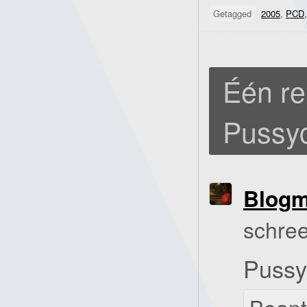
Getagged
2005
,
PCD
Één re
Pussyc
Blog
schree
Pussy