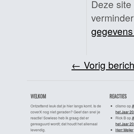
Deze site
verminde
gegevens
←
Vorig berich
WELKOM
REACTIES
Ontzettend leuk dat je hier langs komt. Is de
clismo
op
A
coverX nog niet geraden? Geef dan snel je
het Jaar 2
reactie! Sowieso heb ik graag dat er
Rick B
op
A
gereaguurd wordt; dat houdt het allemaal
het Jaar 2
levendig.
Herr Meijer