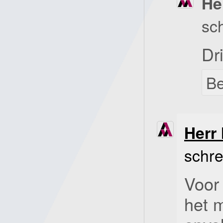
He
sc
Dri
B
Herr 
schre
Voor
het 