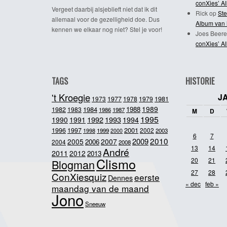
conXies’ A
Vergeet daarbij alsjeblieft niet dat ik dit
Rick
op
Ste
allemaal voor de gezelligheid doe. Dus
Album van 
kennen we elkaar nog niet? Stel je voor!
Joes Beere
conXies’ A
TAGS
HISTORIE
't Kroegie
J
1981
1973
1977
1978
1979
1989
1984
1988
1982
1983
1986
1987
M
D
1995
1992
1993
1990
1991
1994
2001
1996
1997
2002
1998
1999
2003
2000
6
7
2010
2009
2005
2007
2006
2004
2008
13
14
André
2011
2012
2013
Clismo
20
21
Blogman
27
28
ConXiesquiz
eerste
Dennes
« dec
feb »
maandag van de maand
Jono
Sneeuw