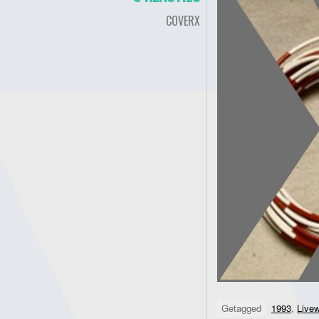
COVERX
Getagged
1993
,
Livew