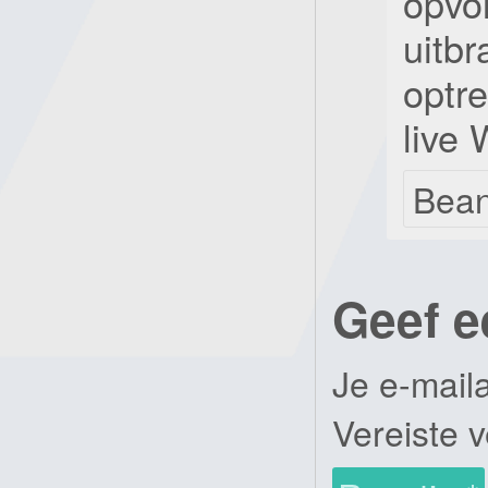
opvo
uitbr
optre
live 
Bea
Geef e
Je e-mail
Vereiste 