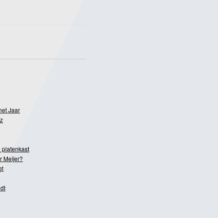
het Jaar
z
 platenkast
r Meijer?
gt
dt