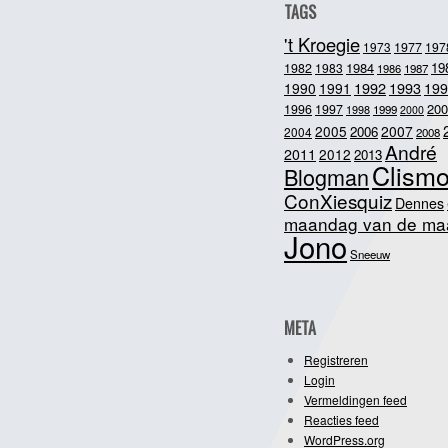
TAGS
't Kroegie
1973
1977
197
1984
19
1982
1983
1986
1987
1992
1993
1990
1991
199
200
1996
1997
1998
1999
2000
2005
2007
2006
2004
2008
André
2011
2012
2013
Clism
Blogman
ConXiesquiz
Dennes
maandag van de ma
Jono
Sneeuw
META
Registreren
Login
Vermeldingen feed
Reacties feed
WordPress.org