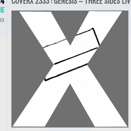
COVERX 2333 : GENESIS – THREE SIDES LIV
14
IE
RX