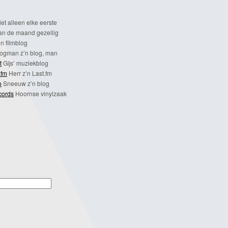
et alleen elke eerste
n de maand gezellig
n filmblog
ogman z’n blog, man
t
Gijs’ muziekblog
.fm
Herr z’n Last.fm
p
Sneeuw z’n blog
cords
Hoornse vinylzaak