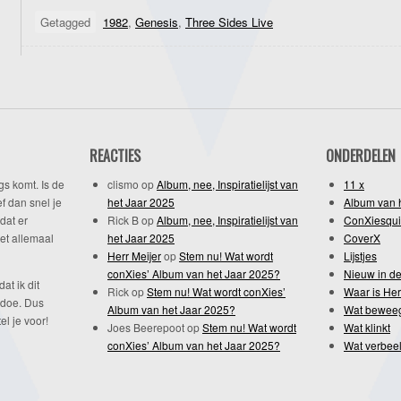
Getagged
1982
,
Genesis
,
Three Sides Live
REACTIES
ONDERDELEN
gs komt. Is de
clismo
op
Album, nee, Inspiratielijst van
11 x
f dan snel je
het Jaar 2025
Album van 
dat er
Rick B
op
Album, nee, Inspiratielijst van
ConXiesqui
et allemaal
het Jaar 2025
CoverX
Herr Meijer
op
Stem nu! Wat wordt
Lijstjes
conXies’ Album van het Jaar 2025?
Nieuw in de
dat ik dit
Rick
op
Stem nu! Wat wordt conXies’
Waar is Her
 doe. Dus
Album van het Jaar 2025?
Wat bewee
l je voor!
Joes Beerepoot
op
Stem nu! Wat wordt
Wat klinkt
conXies’ Album van het Jaar 2025?
Wat verbeel