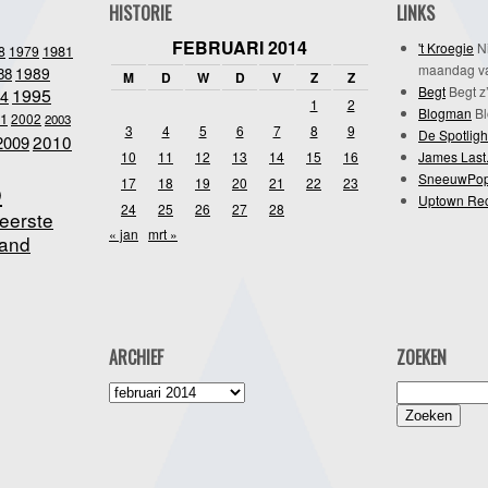
HISTORIE
LINKS
FEBRUARI 2014
't Kroegie
Ni
1981
8
1979
maandag va
1989
88
M
D
W
D
V
Z
Z
Begt
Begt z’
1995
4
1
2
Blogman
Bl
1
2002
2003
3
4
5
6
7
8
9
De Spotligh
2010
2009
10
11
12
13
14
15
16
James Last
SneeuwPo
o
17
18
19
20
21
22
23
Uptown Re
24
25
26
27
28
eerste
« jan
mrt »
and
ARCHIEF
ZOEKEN
Archief
Zoeken
naar: