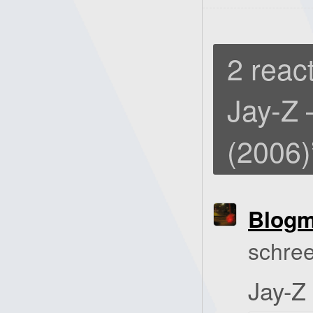
2 react
Jay-Z
(2006)
Blog
schree
Jay-Z