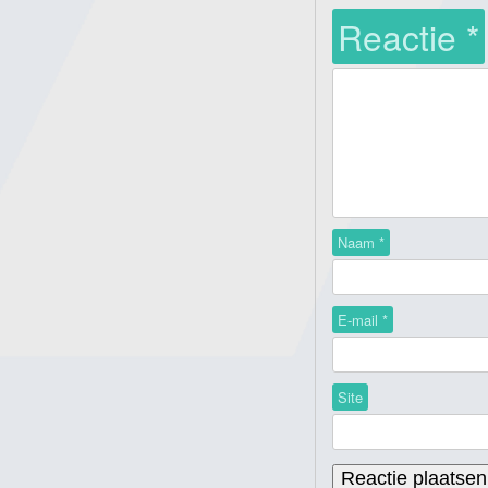
Reactie
*
Naam
*
E-mail
*
Site