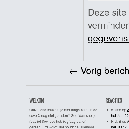
Deze site
verminde
gegevens
←
Vorig berich
WELKOM
REACTIES
Ontzettend leuk dat je hier langs komt. Is de
clismo
op
A
coverX nog niet geraden? Geef dan snel je
het Jaar 2
reactie! Sowieso heb ik graag dat er
Rick B
op
A
gereaguurd wordt; dat houdt het allemaal
het Jaar 2