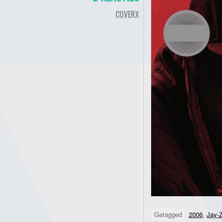
COVERX
Getagged
2006
,
Jay-