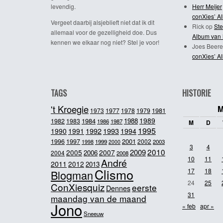
levendig.
Herr Meijer
conXies’ A
Vergeet daarbij alsjeblieft niet dat ik dit
Rick
op
Ste
allemaal voor de gezelligheid doe. Dus
Album van 
kennen we elkaar nog niet? Stel je voor!
Joes Beere
conXies’ A
TAGS
HISTORIE
't Kroegie
M
1981
1973
1977
1978
1979
1989
1984
1988
1982
1983
1986
1987
M
D
1995
1992
1993
1990
1991
1994
2001
1996
1997
2002
1998
1999
2003
2000
3
4
2010
2009
2005
2007
2006
2004
2008
10
11
André
2011
2012
2013
Clismo
17
18
Blogman
24
25
ConXiesquiz
eerste
Dennes
31
maandag van de maand
Jono
« feb
apr »
Sneeuw