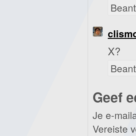
Bean
clism
X?
Bean
Geef e
Je e-mail
Vereiste 