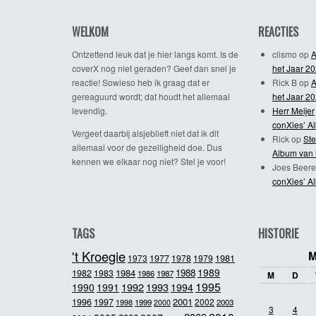
WELKOM
REACTIES
Ontzettend leuk dat je hier langs komt. Is de
clismo
op
A
coverX nog niet geraden? Geef dan snel je
het Jaar 2
reactie! Sowieso heb ik graag dat er
Rick B
op
A
gereaguurd wordt; dat houdt het allemaal
het Jaar 2
levendig.
Herr Meijer
conXies’ A
Vergeet daarbij alsjeblieft niet dat ik dit
Rick
op
Ste
allemaal voor de gezelligheid doe. Dus
Album van 
kennen we elkaar nog niet? Stel je voor!
Joes Beere
conXies’ A
TAGS
HISTORIE
't Kroegie
M
1981
1973
1977
1978
1979
1989
1984
1988
1982
1983
1986
1987
M
D
1995
1992
1993
1990
1991
1994
2001
1996
1997
2002
1998
1999
2003
2000
3
4