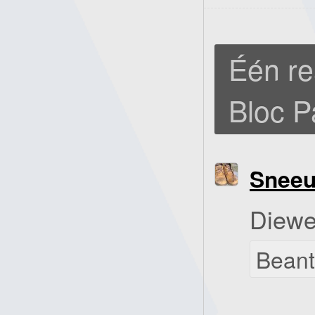
Één re
Bloc P
Snee
Diewe
Bean