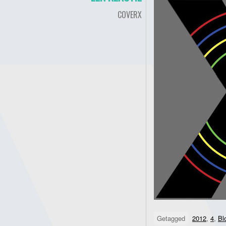
COVERX
Getagged
2012
,
4
,
Bl