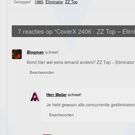
Getagged
1983
,
Eliminator
,
ZZ Top
7 reacties op “
CoverX 2406 : ZZ Top – Elimi
Blogman
schreef:
Komt hier wel eens iemand anders? ZZ Top – Eliminator
Beantwoorden
Herr Meijer
schreef:
Je hebt gewoon alle concurrentie geëlimineer
Beantwoorden