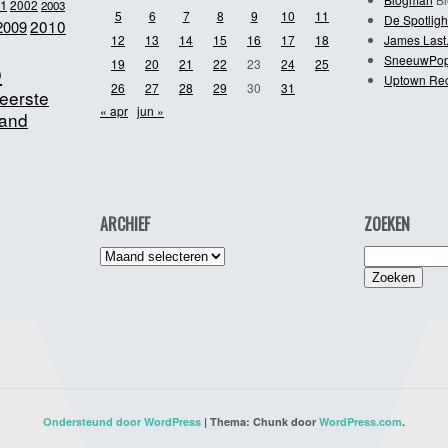
1
2002
2003
5
6
7
8
9
10
11
De Spotligh
2010
2009
12
13
14
15
16
17
18
James Last
SneeuwPo
o
19
20
21
22
23
24
25
Uptown Re
26
27
28
29
30
31
eerste
« apr
jun »
and
ARCHIEF
ZOEKEN
Archief
Zoeken
naar:
Ondersteund door WordPress
|
Thema: Chunk door
WordPress.com
.