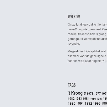
WELKOM
Ontzettend leuk dat je hier lan
coverX nog niet geraden? Gee
reactie! Sowieso heb ik graag 
gereaguurd wordt; dat houdt h
levendig.
Vergeet daarbij alsjeblieft niet 
allemaal voor de gezelligheid
kennen we elkaar nog niet? Ste
TAGS
't Kroegie
1973
1977
197
1984
19
1982
1983
1986
1987
1992
1993
1990
1991
199