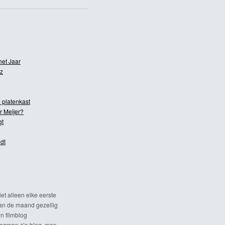
het Jaar
z
 platenkast
r Meijer?
gt
dt
et alleen elke eerste
n de maand gezellig
n filmblog
ogman z’n blog, man