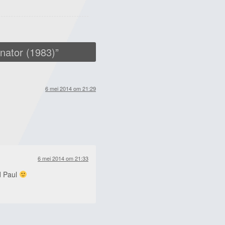
nator (1983)
”
6 mei 2014 om 21:29
6 mei 2014 om 21:33
d Paul