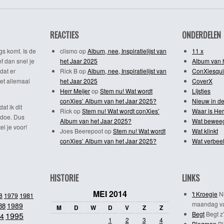
REACTIES
ONDERDELEN
gs komt. Is de
clismo
op
Album, nee, Inspiratielijst van
11 x
f dan snel je
het Jaar 2025
Album van 
dat er
Rick B
op
Album, nee, Inspiratielijst van
ConXiesqui
et allemaal
het Jaar 2025
CoverX
Herr Meijer
op
Stem nu! Wat wordt
Lijstjes
conXies’ Album van het Jaar 2025?
Nieuw in de
dat ik dit
Rick
op
Stem nu! Wat wordt conXies’
Waar is Her
 doe. Dus
Album van het Jaar 2025?
Wat bewee
l je voor!
Joes Beerepoot
op
Stem nu! Wat wordt
Wat klinkt
conXies’ Album van het Jaar 2025?
Wat verbeel
HISTORIE
LINKS
MEI 2014
't Kroegie
Ni
1981
8
1979
maandag va
1989
88
M
D
W
D
V
Z
Z
Begt
Begt z’
1995
4
1
2
3
4
Blogman
Bl