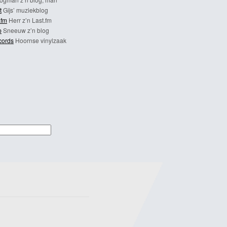
t
Gijs’ muziekblog
.fm
Herr z’n Last.fm
p
Sneeuw z’n blog
cords
Hoornse vinylzaak