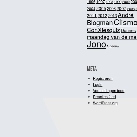
200
1996
1997
1998
1999
2000
2005
2007
2006
2004
2008
André
2011
2012
2013
Clism
Blogman
ConXiesquiz
Dennes
maandag van de ma
Jono
Sneeuw
META
Registreren
Login
Vermeldingen feed
Reacties feed
WordPress.org