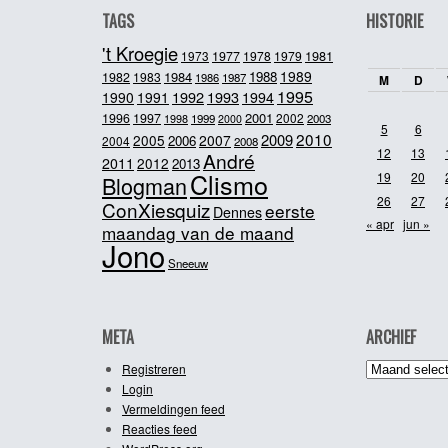
TAGS
HISTORIE
't Kroegie
1981
1973
1977
1978
1979
1989
1984
1988
1982
1983
1986
1987
M
D
1995
1992
1993
1990
1991
1994
2001
1996
1997
2002
1998
1999
2003
2000
5
6
2010
2009
2005
2007
2006
2004
2008
12
13
André
2011
2012
2013
Clismo
19
20
Blogman
26
27
ConXiesquiz
eerste
Dennes
« apr
jun »
maandag van de maand
Jono
Sneeuw
META
ARCHIEF
Archief
Registreren
Login
Vermeldingen feed
Reacties feed