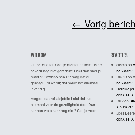
←
Vorig berich
WELKOM
REACTIES
Ontzettend leuk dat je hier langs komt. Is de
clismo
op
A
coverX nog niet geraden? Geef dan snel je
het Jaar 2
reactie! Sowieso heb ik graag dat er
Rick B
op
A
gereaguurd wordt; dat houdt het allemaal
het Jaar 2
levendig.
Herr Meijer
conXies’ A
Vergeet daarbij alsjeblieft niet dat ik dit
Rick
op
Ste
allemaal voor de gezelligheid doe. Dus
Album van 
kennen we elkaar nog niet? Stel je voor!
Joes Beere
conXies’ A