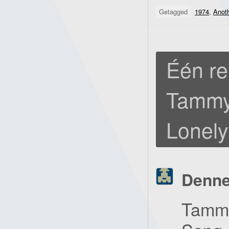
Getagged
1974
,
Anot
Één re
Tammy
Lonely
Denn
Tammy