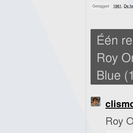
Getagged
1961
,
De h
Één re
Roy Or
Blue (
clism
Roy O