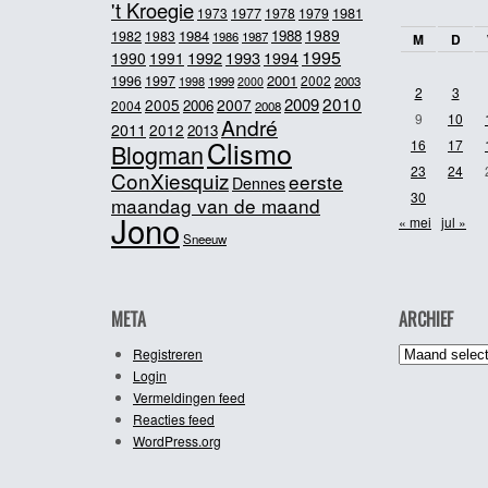
't Kroegie
1981
1973
1977
1978
1979
1989
1984
1988
1982
1983
1986
1987
M
D
1995
1992
1993
1990
1991
1994
2001
1996
1997
2002
1998
1999
2003
2000
2
3
2010
2009
2005
2007
2006
2004
2008
9
10
André
2011
2012
2013
Clismo
16
17
Blogman
23
24
ConXiesquiz
eerste
Dennes
30
maandag van de maand
Jono
« mei
jul »
Sneeuw
META
ARCHIEF
Archief
Registreren
Login
Vermeldingen feed
Reacties feed
WordPress.org