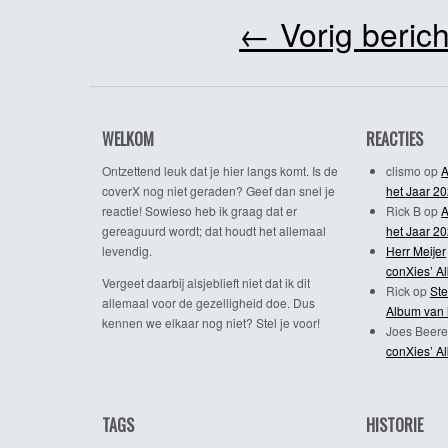
←
Vorig berich
WELKOM
REACTIES
Ontzettend leuk dat je hier langs komt. Is de
clismo
op
A
coverX nog niet geraden? Geef dan snel je
het Jaar 2
reactie! Sowieso heb ik graag dat er
Rick B
op
A
gereaguurd wordt; dat houdt het allemaal
het Jaar 2
levendig.
Herr Meijer
conXies’ A
Vergeet daarbij alsjeblieft niet dat ik dit
Rick
op
Ste
allemaal voor de gezelligheid doe. Dus
Album van 
kennen we elkaar nog niet? Stel je voor!
Joes Beere
conXies’ A
TAGS
HISTORIE