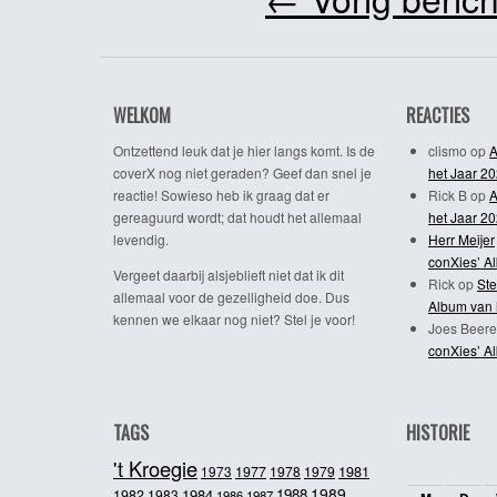
WELKOM
REACTIES
Ontzettend leuk dat je hier langs komt. Is de
clismo
op
A
coverX nog niet geraden? Geef dan snel je
het Jaar 2
reactie! Sowieso heb ik graag dat er
Rick B
op
A
gereaguurd wordt; dat houdt het allemaal
het Jaar 2
levendig.
Herr Meijer
conXies’ A
Vergeet daarbij alsjeblieft niet dat ik dit
Rick
op
Ste
allemaal voor de gezelligheid doe. Dus
Album van 
kennen we elkaar nog niet? Stel je voor!
Joes Beere
conXies’ A
TAGS
HISTORIE
't Kroegie
1981
1973
1977
1978
1979
1989
1984
1988
1982
1983
1986
1987