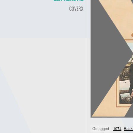
COVERX
Getagged
1974
,
Back