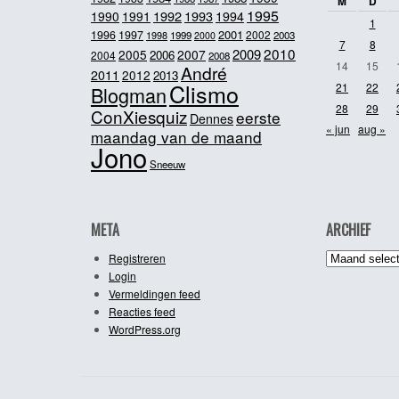
M
D
1995
1992
1993
1990
1991
1994
1
2001
1996
1997
2002
1998
1999
2003
2000
7
8
2010
2009
2005
2007
2006
2004
2008
14
15
André
2011
2012
2013
Clismo
21
22
Blogman
28
29
ConXiesquiz
eerste
Dennes
« jun
aug »
maandag van de maand
Jono
Sneeuw
META
ARCHIEF
Archief
Registreren
Login
Vermeldingen feed
Reacties feed
WordPress.org