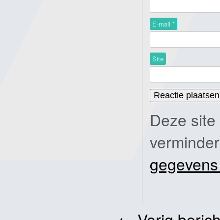
E-mail
*
Site
Deze site
verminde
gegevens
←
Vorig berich