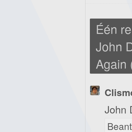
Één re
John 
Again 
Clism
John 
Bean