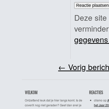
Deze site
verminde
gegevens
←
Vorig berich
WELKOM
REACTIES
Ontzettend leuk dat je hier langs komt. Is de
clismo
op
A
coverX nog niet geraden? Geef dan snel je
het Jaar 2