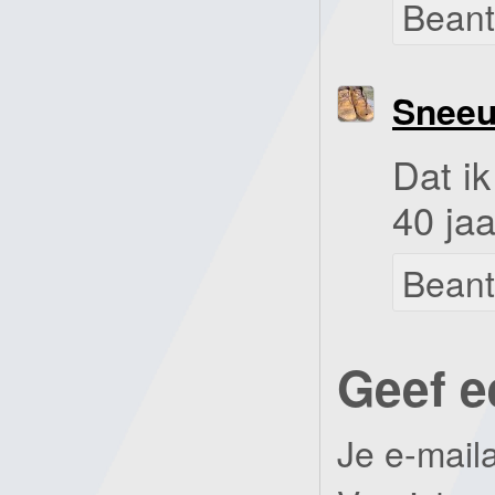
Bean
Snee
Dat i
40 ja
Bean
Geef e
Je e-mail