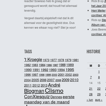
reactie! Sowieso heb ik graag dat er
Rick B
op
A
gereaguurd wordt; dat houdt het allemaal
het Jaar 2
levendig.
Herr Meijer
conXies’ A
Vergeet daarbij alsjeblieft niet dat ik dit
Rick
op
Ste
allemaal voor de gezelligheid doe. Dus
Album van 
kennen we elkaar nog niet? Stel je voor!
Joes Beere
conXies’ A
TAGS
HISTORIE
't Kroegie
1981
1973
1977
1978
1979
1989
1984
1988
1982
1983
1986
1987
M
D
1995
1992
1993
1990
1991
1994
1
2001
1996
1997
2002
1998
1999
2003
2000
7
8
2010
2009
2005
2007
2006
2004
2008
14
15
André
2011
2012
2013
Clismo
21
22
Blogman
28
29
ConXiesquiz
eerste
Dennes
« jun
aug »
maandag van de maand