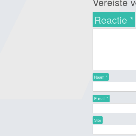
Vereiste 
Reactie
*
Naam
*
E-mail
*
Site